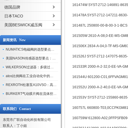
161474W SYST-2712-146891-8635
德国品牌
161478A SYST-2712-147211-8630
日本TACO
美国BESWICK减压阀
161487L 250800-00-B-00-3-1
161505W 2610-A-08,0-EE-MS-GM
新闻资讯 New
161506X 2834-A-04,0-TF-MS-GM8
NUMATICS电磁阀的选型要点与使用注意事项
161526J SYST-2712-147075-8635
美国NASON传感器选型要点：精度、量程与接口适配指南
161533R 2000-A-2-32,0-EE-VA-
WILKERSON过滤器：多级过滤技术，适配多行业净化需求
atos比例阀在工业自动化中的关键应用
161544U 601200-C01,6FFVAGM81
REXROTH柱塞泵A10VSO：高效液压系统的核心组件
161552U 2000-A-2-40,0-EE-VA-
BURKERT气动膜片阀在流体控制中的应用
161553V SYST-2712-155860-8635
160757L 660800-T03,0CCPKGM81
联系我们 Contact
160759W 612800-A02,0FFPSFB09-
东莞市广联自动化科技有限公司
联系人：丁小姐