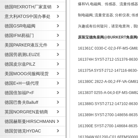
爆和VL电磁阀、传感器、流量传感
德国REXROTH厂家直销
制电磁阀; 流量变送器; 分析仪表; 传
意大利ATOS中国办事处
德国GSR电磁阀
兴趣或有任何疑问，请至电查询，我
德国IFM易福门
原装宝德角座阀@BURKERT角座阀
美国PARKER液压元件
161361C 0330-C-02,0-FF-MS-GM8
德国劳易测LEUZE
161374H SYST-2712-151376-8630
德国皮尔兹PILZ
161375A SYST-2712-147116-8630
美国MOOG伺服阀现货
161380C 2822-A-00,2-FF-VA-GM8
德国E+H一级代理
德国倍加福P+F
161383T 0255-A-04,0-EF-MS-GM8
德国巴鲁夫Balluff
161388G SYST-2712-147102-8630
英国NORGREN直销商
161389H SYST-2700-148656-8635
德国赫斯曼HIRSCHMANN
161390E SYST-2700-148684-8635
德国贺德克HYDAC
161394W 601200-C01,6FFMS0000