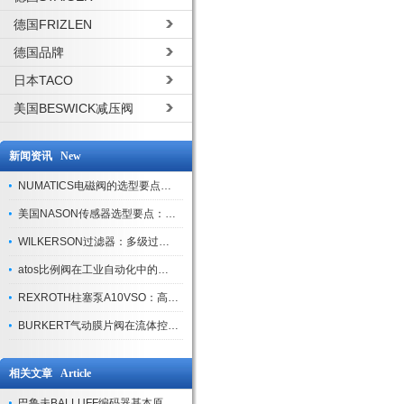
德国FRIZLEN
德国品牌
日本TACO
美国BESWICK减压阀
新闻资讯 New
NUMATICS电磁阀的选型要点与使用注意事项
美国NASON传感器选型要点：精度、量程与接口适配指南
WILKERSON过滤器：多级过滤技术，适配多行业净化需求
atos比例阀在工业自动化中的关键应用
REXROTH柱塞泵A10VSO：高效液压系统的核心组件
BURKERT气动膜片阀在流体控制中的应用
相关文章 Article
巴鲁夫BALLUFF编码器基本原理简介及使用注意事项