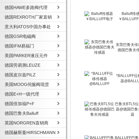
德国HAWE多路阀代理
Balluff传
德国REXROTH厂家直销
￥BALLUF
意大利ATOS中国办事处
德国GSR电磁阀
东莞巴鲁夫传
德国IFM易福门
德国巴鲁夫
美国PARKER液压元件
德国劳易测LEUZE
德国皮尔兹PILZ
*BALLUFF
器@BALLU
美国MOOG伺服阀现货
德国E+H一级代理
德国倍加福P+F
巴鲁夫BTL5
器@德国巴鲁
德国巴鲁夫Balluff
器
英国NORGREN直销商
德国赫斯曼HIRSCHMANN
BALLUFF巴