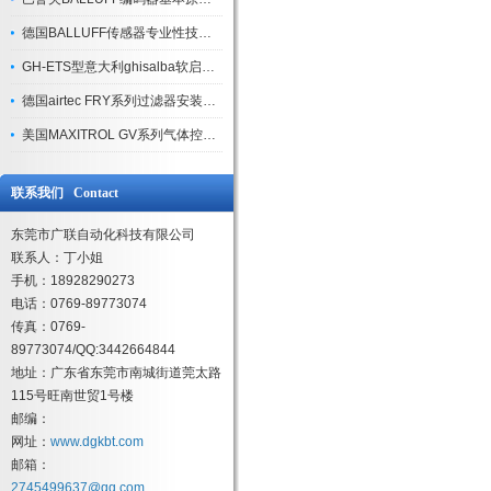
德国BALLUFF传感器专业性技术文本
GH-ETS型意大利ghisalba软启动器优点及应用介绍
德国airtec FRY系列过滤器安装注意事项
美国MAXITROL GV系列气体控制阀产品功能与特点
联系我们 Contact
东莞市广联自动化科技有限公司
联系人：丁小姐
手机：18928290273
电话：0769-89773074
传真：0769-
89773074/QQ:3442664844
地址：广东省东莞市南城街道莞太路
115号旺南世贸1号楼
邮编：
网址：
www.dgkbt.com
邮箱：
2745499637@qq.com