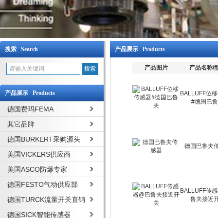
搜索 Search
产品展示 Products
产品图片
产品名称/
产品展示 Products
BALLUFF位
#德国巴
德国费玛FEMA
其它品牌
德国BURKERT采购源头
德国巴鲁夫
美国VICKERS供应商
美国ASCO防爆专家
德国FESTO气动供应部
BALLUFF传
德国TURCK流量开关直销
鲁夫接近
德国SICK智能传感器