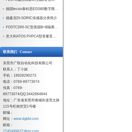
德国tecsis泰科思EGS80数字限位开关特征及应用介绍
德森克DI-SORIC传感器分类简介
FOSTCDRI-SC型美国B+B隔离器的产品*性
意大利ATOS PVPCA型变量泵主要应用
联系我们 Contact
东莞市广联自动化科技有限公司
联系人：丁小姐
手机：18928290273
电话：0769-89773074
传真：0769-
89773074/QQ:3442664844
地址：广东省东莞市南城街道莞太路
115号旺南世贸1号楼
邮编：
网址：
www.dgkbt.com
邮箱：
2745499637@qq.com