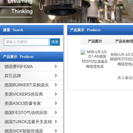
搜索 Search
产品展示 Products
产品图片
产品名称/
MS6-LR-1/2-
产品展示 Products
德国FESTO
阀现货热
德国费玛FEMA
其它品牌
共 1 条
德国BURKERT采购源头
美国VICKERS供应商
美国ASCO防爆专家
德国FESTO气动供应部
德国TURCK流量开关直销
德国SICK智能传感器