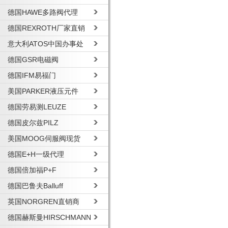
德国HAWE多路阀代理
德国REXROTH厂家直销
意大利ATOS中国办事处
德国GSR电磁阀
德国IFM易福门
美国PARKER液压元件
德国劳易测LEUZE
德国皮尔兹PILZ
美国MOOG伺服阀现货
德国E+H一级代理
德国倍加福P+F
德国巴鲁夫Balluff
英国NORGREN直销商
德国赫斯曼HIRSCHMANN