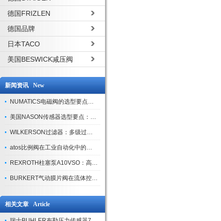
德国FRIZLEN
德国品牌
日本TACO
美国BESWICK减压阀
新闻资讯 New
NUMATICS电磁阀的选型要点与使用注意事项
美国NASON传感器选型要点：精度、量程与接口适配指南
WILKERSON过滤器：多级过滤技术，适配多行业净化需求
atos比例阀在工业自动化中的关键应用
REXROTH柱塞泵A10VSO：高效液压系统的核心组件
BURKERT气动膜片阀在流体控制中的应用
相关文章 Article
瑞士BUHLER布勒压力传感器700系列安装问题