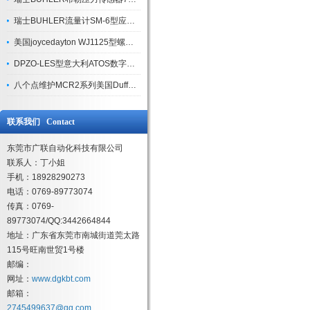
瑞士BUHLER流量计SM-6型应用范围
美国joycedayton WJ1125型螺旋千斤顶使用方法
DPZO-LES型意大利ATOS数字式比例换向阀工作原理
八个点维护MCR2系列美国Duff-Norton旋转接头
联系我们 Contact
东莞市广联自动化科技有限公司
联系人：丁小姐
手机：18928290273
电话：0769-89773074
传真：0769-
89773074/QQ:3442664844
地址：广东省东莞市南城街道莞太路
115号旺南世贸1号楼
邮编：
网址：
www.dgkbt.com
邮箱：
2745499637@qq.com