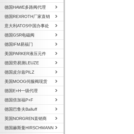
德国HAWE多路阀代理
德国REXROTH厂家直销
意大利ATOS中国办事处
德国GSR电磁阀
德国IFM易福门
美国PARKER液压元件
德国劳易测LEUZE
德国皮尔兹PILZ
美国MOOG伺服阀现货
德国E+H一级代理
德国倍加福P+F
德国巴鲁夫Balluff
英国NORGREN直销商
德国赫斯曼HIRSCHMANN