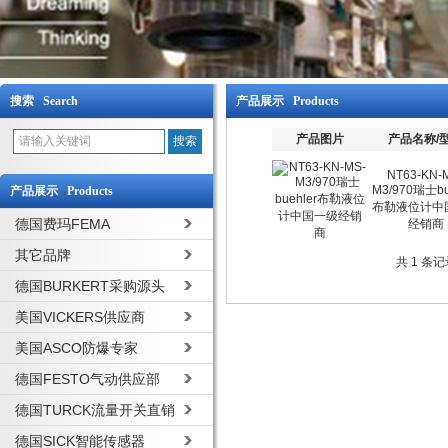
搜索 Search
产品展示 Products
产品图片
产品名称/
NT63-KN-
M3/970瑞士bu
产品展示 Products
布勒液位计中
德国费玛FEMA
经销商
其它品牌
共 1 条
德国BURKERT采购源头
美国VICKERS供应商
美国ASCO防爆专家
德国FESTO气动供应部
德国TURCK流量开关直销
德国SICK智能传感器