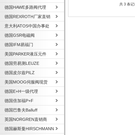
共 3 条
德国HAWE多路阀代理
德国REXROTH厂家直销
意大利ATOS中国办事处
德国GSR电磁阀
德国IFM易福门
美国PARKER液压元件
德国劳易测LEUZE
德国皮尔兹PILZ
美国MOOG伺服阀现货
德国E+H一级代理
德国倍加福P+F
德国巴鲁夫Balluff
英国NORGREN直销商
德国赫斯曼HIRSCHMANN