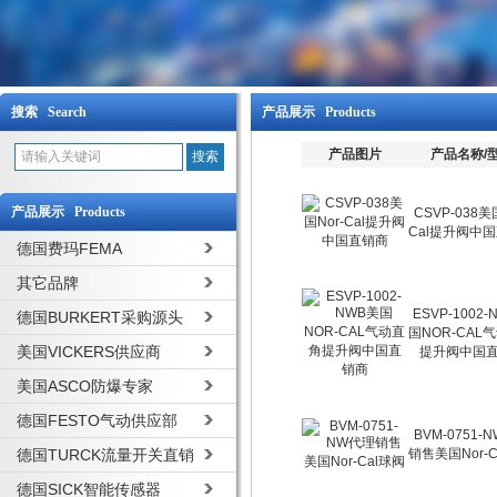
搜索 Search
产品展示 Products
产品图片
产品名称/
产品展示 Products
CSVP-038美
Cal提升阀中
德国费玛FEMA
其它品牌
ESVP-1002
德国BURKERT采购源头
国NOR-CAL
美国VICKERS供应商
提升阀中国
美国ASCO防爆专家
德国FESTO气动供应部
BVM-0751-
德国TURCK流量开关直销
销售美国Nor-C
德国SICK智能传感器