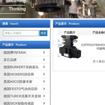
搜索 Search
产品展示 Products
产品图片
产品名称
产品展示 Products
D3FPE50YB9HE0
伺服阀
德国费玛FEMA
其它品牌
共 1 条
德国BURKERT采购源头
美国VICKERS供应商
美国ASCO防爆专家
德国FESTO气动供应部
德国TURCK流量开关直销
德国SICK智能传感器