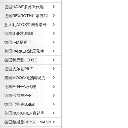
德国HAWE多路阀代理
德国REXROTH厂家直销
意大利ATOS中国办事处
德国GSR电磁阀
德国IFM易福门
美国PARKER液压元件
德国劳易测LEUZE
德国皮尔兹PILZ
美国MOOG伺服阀现货
德国E+H一级代理
德国倍加福P+F
德国巴鲁夫Balluff
英国NORGREN直销商
德国赫斯曼HIRSCHMANN