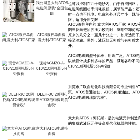
我公司意大利ATOS
电磁阀原装*全国包
邮
ATOS液控单向阀,
意大利ATOS厂家
现货AGMZO-A-
010/210阿托斯5分
钟报价
DLEH-3C 20阿托
斯ATOS电磁阀现货
含税*
意大利ATOS电磁换
向阀