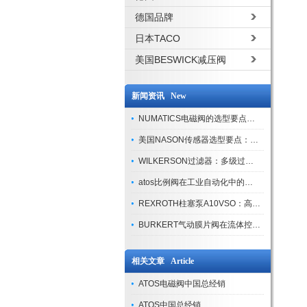
德国品牌
日本TACO
美国BESWICK减压阀
新闻资讯 New
NUMATICS电磁阀的选型要点与使用注意事项
美国NASON传感器选型要点：精度、量程与接口适配指南
WILKERSON过滤器：多级过滤技术，适配多行业净化需求
atos比例阀在工业自动化中的关键应用
REXROTH柱塞泵A10VSO：高效液压系统的核心组件
BURKERT气动膜片阀在流体控制中的应用
相关文章 Article
ATOS电磁阀中国总经销
ATOS中国总经销