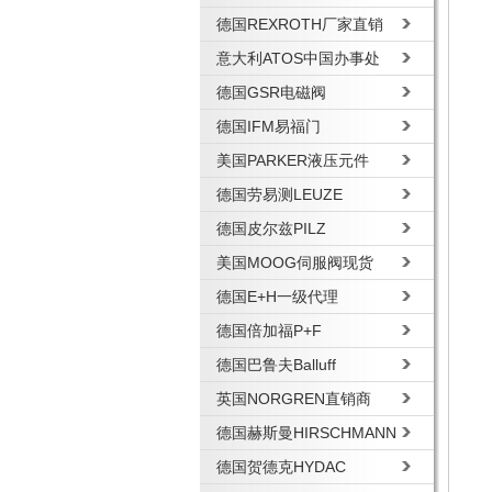
德国REXROTH厂家直销
意大利ATOS中国办事处
德国GSR电磁阀
德国IFM易福门
美国PARKER液压元件
德国劳易测LEUZE
德国皮尔兹PILZ
美国MOOG伺服阀现货
德国E+H一级代理
德国倍加福P+F
德国巴鲁夫Balluff
英国NORGREN直销商
德国赫斯曼HIRSCHMANN
德国贺德克HYDAC