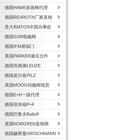
德国HAWE多路阀代理
德国REXROTH厂家直销
意大利ATOS中国办事处
德国GSR电磁阀
德国IFM易福门
美国PARKER液压元件
德国劳易测LEUZE
德国皮尔兹PILZ
美国MOOG伺服阀现货
德国E+H一级代理
德国倍加福P+F
德国巴鲁夫Balluff
英国NORGREN直销商
德国赫斯曼HIRSCHMANN