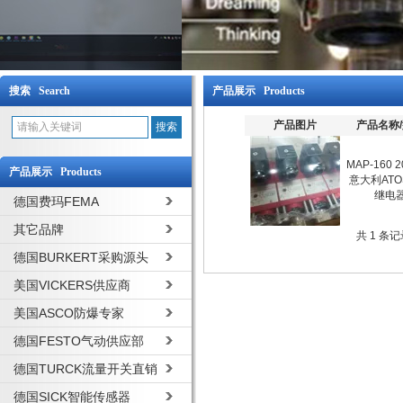
搜索 Search
产品展示 Products
产品图片
产品名称
MAP-160 
产品展示 Products
意大利AT
继电
德国费玛FEMA
其它品牌
共 1 条
德国BURKERT采购源头
美国VICKERS供应商
美国ASCO防爆专家
德国FESTO气动供应部
德国TURCK流量开关直销
德国SICK智能传感器