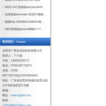
WDG 24C型德国wachendorff编码器正确安装方法
治理美国winsmith SE型不锈钢减速机漏油的对策
德国feig VEKMNH1/MNH2检测器功能介绍
GBV型德国gestra球阀的十个使用注意事项
联系我们 Contact
东莞市广联自动化科技有限公司
联系人：丁小姐
手机：18928290273
电话：0769-89773074
传真：0769-
89773074/QQ:3442664844
地址：广东省东莞市南城街道莞太路
115号旺南世贸1号楼
邮编：
网址：
www.dgkbt.com
邮箱：
2745499637@qq.com