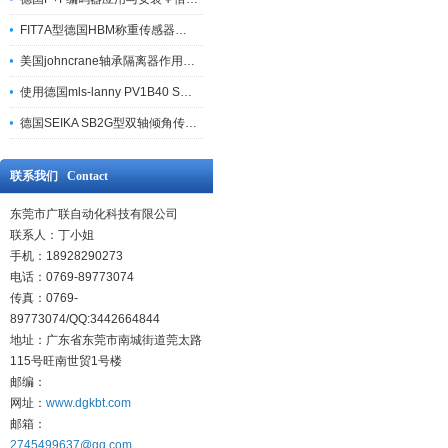
FIT7A型德国HBM称重传感器十一个安装注意事项
美国johncrane轴承隔离器作用原理
使用德国mls-lanny PV1B40 STD型切换阀需要注意的三个事项
德国SEIKA SB2G型双轴倾角传感器安装规范
联系我们 Contact
东莞市广联自动化科技有限公司
联系人：丁小姐
手机：18928290273
电话：0769-89773074
传真：0769-
89773074/QQ:3442664844
地址：广东省东莞市南城街道莞太路
115号旺南世贸1号楼
邮编：
网址：
www.dgkbt.com
邮箱：
2745499637@qq.com