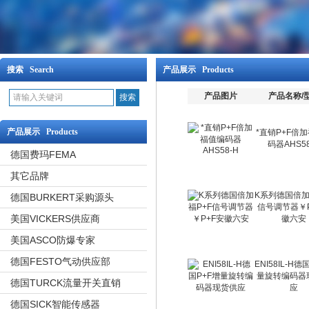
搜索 Search
产品展示 Products
产品图片
产品名称/
产品展示 Products
*直销P+F倍
码器AHS58
德国费玛FEMA
其它品牌
K系列德国倍加
德国BURKERT采购源头
信号调节器￥P
美国VICKERS供应商
徽六安
美国ASCO防爆专家
德国FESTO气动供应部
ENI58IL-H德
量旋转编码器
德国TURCK流量开关直销
应
德国SICK智能传感器