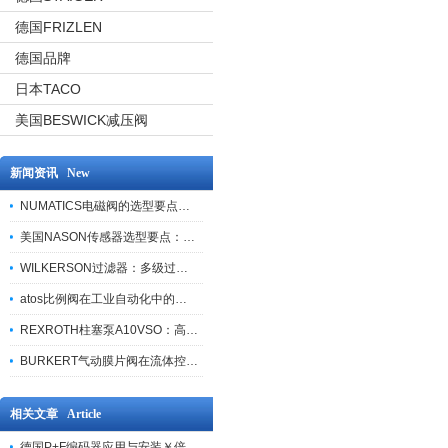
德国FRIZLEN
德国品牌
日本TACO
美国BESWICK减压阀
新闻资讯 New
NUMATICS电磁阀的选型要点与使用注意事项
美国NASON传感器选型要点：精度、量程与接口适配指南
WILKERSON过滤器：多级过滤技术，适配多行业净化需求
atos比例阀在工业自动化中的关键应用
REXROTH柱塞泵A10VSO：高效液压系统的核心组件
BURKERT气动膜片阀在流体控制中的应用
相关文章 Article
德国P+F编码器应用与安装￥倍加福编码器特点