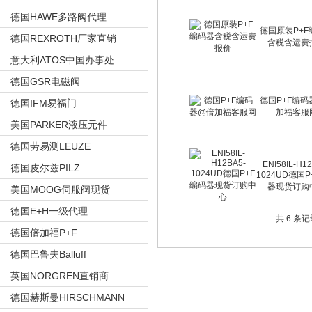
德国HAWE多路阀代理
德国原装P+F
德国REXROTH厂家直销
含税含运费
意大利ATOS中国办事处
德国GSR电磁阀
德国P+F编码
德国IFM易福门
加福客服
美国PARKER液压元件
德国劳易测LEUZE
ENI58IL-H1
德国皮尔兹PILZ
1024UD德国
器现货订购
美国MOOG伺服阀现货
德国E+H一级代理
共 6 条
德国倍加福P+F
德国巴鲁夫Balluff
英国NORGREN直销商
德国赫斯曼HIRSCHMANN