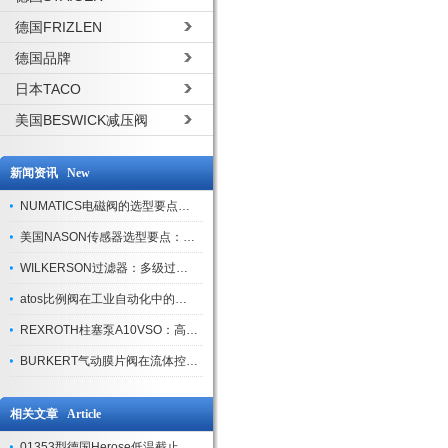
德国FRIZLEN
德国品牌
日本TACO
美国BESWICK减压阀
新闻资讯 New
NUMATICS电磁阀的选型要点与使用注意事项
美国NASON传感器选型要点：精度、量程与接口适配指南
WILKERSON过滤器：多级过滤技术，适配多行业净化需求
atos比例阀在工业自动化中的关键应用
REXROTH柱塞泵A10VSO：高效液压系统的核心组件
BURKERT气动膜片阀在流体控制中的应用
相关文章 Article
01353型德国Herose低温截止阀工作原理介绍