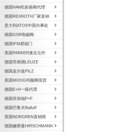
德国HAWE多路阀代理
德国REXROTH厂家直销
意大利ATOS中国办事处
德国GSR电磁阀
德国IFM易福门
美国PARKER液压元件
德国劳易测LEUZE
德国皮尔兹PILZ
美国MOOG伺服阀现货
德国E+H一级代理
德国倍加福P+F
德国巴鲁夫Balluff
英国NORGREN直销商
德国赫斯曼HIRSCHMANN