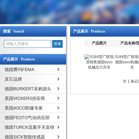
搜索 Search
产品展示 Products
产品图片
产品名称/
0184型广联
产品展示 Products
德国suco机
关
德国费玛FEMA
其它品牌
共 1 条
德国BURKERT采购源头
美国VICKERS供应商
美国ASCO防爆专家
德国FESTO气动供应部
德国TURCK流量开关直销
德国SICK智能传感器