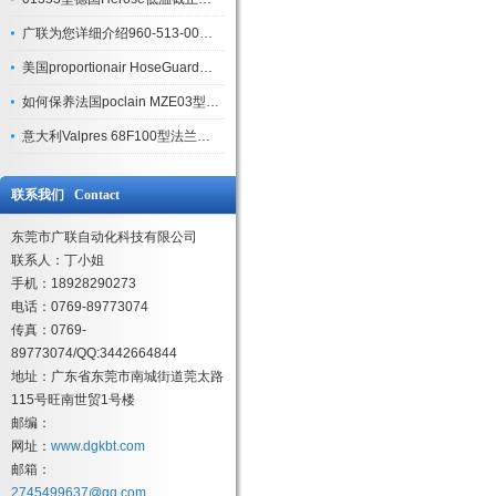
广联为您详细介绍960-513-000型美国bellofram精密空气调节器
美国proportionair HoseGuard空气保险丝介绍
如何保养法国poclain MZE03型回转驱动电机
意大利Valpres 68F100型法兰球阀五个安装要点
联系我们 Contact
东莞市广联自动化科技有限公司
联系人：丁小姐
手机：18928290273
电话：0769-89773074
传真：0769-
89773074/QQ:3442664844
地址：广东省东莞市南城街道莞太路
115号旺南世贸1号楼
邮编：
网址：
www.dgkbt.com
邮箱：
2745499637@qq.com