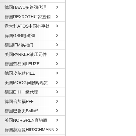
德国HAWE多路阀代理
德国REXROTH厂家直销
意大利ATOS中国办事处
德国GSR电磁阀
德国IFM易福门
美国PARKER液压元件
德国劳易测LEUZE
德国皮尔兹PILZ
美国MOOG伺服阀现货
德国E+H一级代理
德国倍加福P+F
德国巴鲁夫Balluff
英国NORGREN直销商
德国赫斯曼HIRSCHMANN