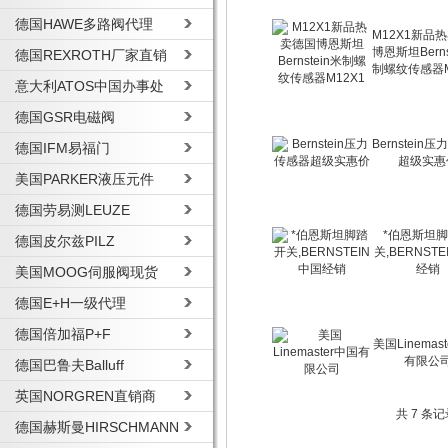
德国HAWE多路阀代理
M12X1新品
博恩斯坦Berns
德国REXROTH厂家直销
制螺纹传感器M
意大利ATOS中国办事处
德国GSR电磁阀
Bernstein
德国IFM易福门
超级实惠
美国PARKER液压元件
德国劳易测LEUZE
*伯恩斯坦
德国皮尔兹PILZ
关,BERNST
经销
美国MOOG伺服阀现货
德国E+H一级代理
德国倍加福P+F
美国Linemas
有限公
德国巴鲁夫Balluff
英国NORGREN直销商
共 7 条
德国赫斯曼HIRSCHMANN