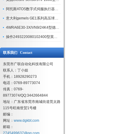
阿托斯ATOS数字式伺服执行器原装资料参考
意大利gemels GE1系列高压球阀维修方法
4WRA6E30-3X/VN9/24K4型德国REXROTH液压比例方向阀清洗方法
操作2493220080102400型英国NORGREN安全阀注意事项
联系我们 Contact
东莞市广联自动化科技有限公司
联系人：丁小姐
手机：18928290273
电话：0769-89773074
传真：0769-
89773074/QQ:3442664844
地址：广东省东莞市南城街道莞太路
115号旺南世贸1号楼
邮编：
网址：
www.dgkbt.com
邮箱：
2745499637@qq.com