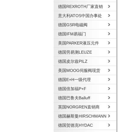
德国REXROTH厂家直销
意大利ATOS中国办事处
德国GSR电磁阀
德国IFM易福门
美国PARKER液压元件
德国劳易测LEUZE
德国皮尔兹PILZ
美国MOOG伺服阀现货
德国E+H一级代理
德国倍加福P+F
德国巴鲁夫Balluff
英国NORGREN直销商
德国赫斯曼HIRSCHMANN
德国贺德克HYDAC