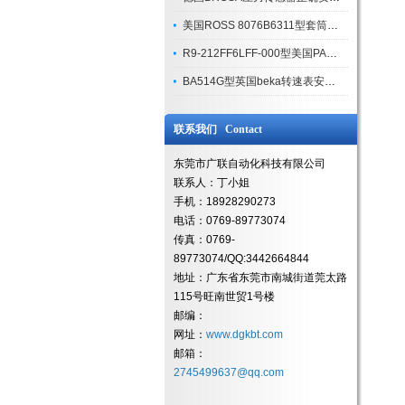
美国ROSS 8076B6311型套筒阀的安装要求
R9-212FF6LFF-000型美国PARKER隔离阀技术特点与性能优势
BA514G型英国beka转速表安装操作
联系我们 Contact
东莞市广联自动化科技有限公司
联系人：丁小姐
手机：18928290273
电话：0769-89773074
传真：0769-
89773074/QQ:3442664844
地址：广东省东莞市南城街道莞太路
115号旺南世贸1号楼
邮编：
网址：
www.dgkbt.com
邮箱：
2745499637@qq.com