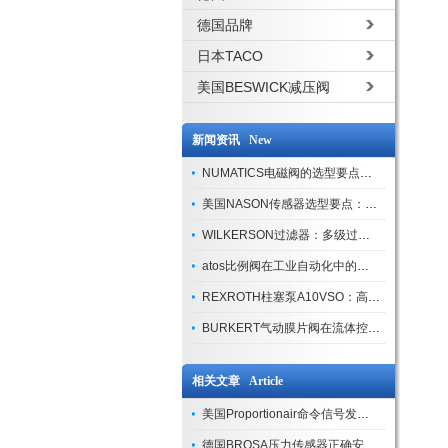
德国品牌
日本TACO
美国BESWICK减压阀
新闻资讯 New
NUMATICS电磁阀的选型要点与使用注意事项
美国NASON传感器选型要点：精度、量程与接口适配指南
WILKERSON过滤器：多级过滤技术，适配多行业净化需求
atos比例阀在工业自动化中的关键应用
REXROTH柱塞泵A10VSO：高效液压系统的核心组件
BURKERT气动膜片阀在流体控制中的应用
相关文章 Article
美国Proportionair命令信号发生器系统集成要点
德国BROSA压力传感器正确安装方法