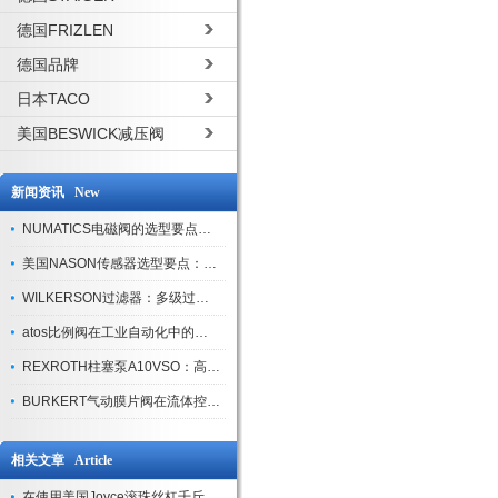
德国FRIZLEN
德国品牌
日本TACO
美国BESWICK减压阀
新闻资讯 New
NUMATICS电磁阀的选型要点与使用注意事项
美国NASON传感器选型要点：精度、量程与接口适配指南
WILKERSON过滤器：多级过滤技术，适配多行业净化需求
atos比例阀在工业自动化中的关键应用
REXROTH柱塞泵A10VSO：高效液压系统的核心组件
BURKERT气动膜片阀在流体控制中的应用
相关文章 Article
在使用美国Joyce滚珠丝杠千斤顶需要了解的知识