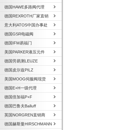
德国HAWE多路阀代理
德国REXROTH厂家直销
意大利ATOS中国办事处
德国GSR电磁阀
德国IFM易福门
美国PARKER液压元件
德国劳易测LEUZE
德国皮尔兹PILZ
美国MOOG伺服阀现货
德国E+H一级代理
德国倍加福P+F
德国巴鲁夫Balluff
英国NORGREN直销商
德国赫斯曼HIRSCHMANN