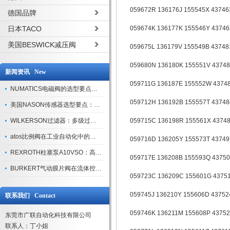
059672R 136176J 155545X 43746
德国品牌
日本TACO
059674K 136177K 155546Y 43746
美国BESWICK减压阀
059675L 136179V 155549B 43748
059680N 136180K 155551V 43748
新闻资讯 New
059711G 136187E 155552W 4374
NUMATICS电磁阀的选型要点与使用注意事项
059712H 136192B 155557T 43748
美国NASON传感器选型要点：精度、量程与接口适配指南
WILKERSON过滤器：多级过滤技术，适配多行业净化需求
059715C 136198R 155561X 4374
atos比例阀在工业自动化中的关键应用
059716D 136205Y 155573T 4374
REXROTH柱塞泵A10VSO：高效液压系统的核心组件
059717E 136208B 155593Q 4375
BURKERT气动膜片阀在流体控制中的应用
059723C 136209C 155601G 4375
059745J 136210Y 155606D 43752
联系我们 Contact
059746K 136211M 155608P 4375
东莞市广联自动化科技有限公司
联系人：丁小姐