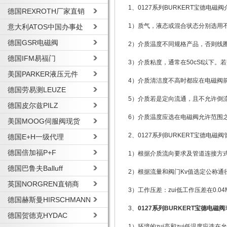
1、0127系列BURKERT宝德电磁
德国REXROTH厂家直销
1）质气，液态或混合状态分别选用
意大利ATOS中国办事处
德国GSR电磁阀
2）介质温度不同规格产品，否则线
德国IFM易福门
3）介质粘度，通常在50cSt以下
美国PARKER液压元件
4）介质清洁度不高时都应在电磁阀
德国劳易测LEUZE
5）介质若是定向流通，且不允许倒
德国皮尔兹PILZ
6）介质温度应选在电磁阀允许范围
美国MOOG伺服阀现货
2、0127系列BURKERT宝德电磁
德国E+H一级代理
德国倍加福P+F
1）根据介质流向要求及管道连接方
德国巴鲁夫Balluff
2）根据流量和阀门Kv值选定公称通
英国NORGREN直销商
3）工作压差：zui低工作压差在0.
德国赫斯曼HIRSCHMANN
3、
0127系列BURKERT宝德电磁阀
德国贺德克HYDAC
1）环境的zui高和zui低温度应选