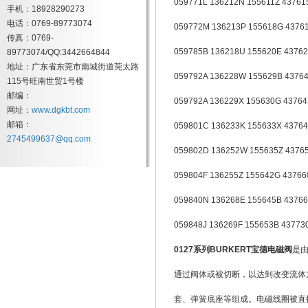
059771L 136212N 155611Z 43761
手机：18928290273
电话：0769-89773074
059772M 136213P 155618G 4376
传真：0769-
059785B 136218U 155620E 4376
89773074/QQ:3442664844
地址：广东省东莞市南城街道莞太路
059792A 136228W 155629B 4376
115号旺南世贸1号楼
邮编：
059792A 136229X 155630G 43764
网址：
www.dgkbt.com
邮箱：
059801C 136233K 155633X 4376
2745499637@qq.com
059802D 136252W 155635Z 4376
059804F 136255Z 155642G 43766
059840N 136268E 155645B 4376
059848J 136269F 155653B 43773
0127系列BURKERT宝德电磁阀
是
通过阀体或被切断，以达到改变流体
套、弹簧底座等组成。电磁线圈被直