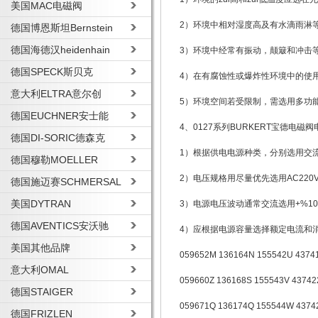
美国MAC电磁阀
2）环境中相对湿度高及有水滴雨淋
德国博恩斯坦Bernstein
德国海德汉heidenhain
3）环境中经常有振动，颠簸和冲击
德国SPECK斯贝克
4）在有腐蚀性或爆炸性环境中的使
意大利ELTRA意尔创
5）环境空间若受限制，需选用多功
德国EUCHNER安士能
4、0127系列BURKERT宝德电磁
德国DI-SORIC德森克
1）根据供电电源种类，分别选用交
德国穆勒MOELLER
2）电压规格用尽量优先选用AC220V.
德国施迈赛SCHMERSAL
美国DYTRAN
3）电源电压波动通常交流选用+%10
德国AVENTICS安沃驰
4）应根据电源容量选择额定电流和
美国其他品牌
059652M 136164N 155542U 4374
意大利OMAL
059660Z 136168S 155543V 43742
德国STAIGER
059671Q 136174Q 155544W 4374
德国FRIZLEN