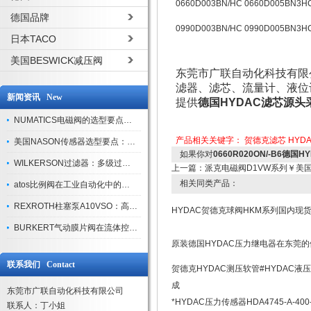
0660D003BN/HC 0660D005BN3H
德国品牌
0990D003BN/HC 0990D005BN3H
日本TACO
美国BESWICK减压阀
东莞市广联自动化科技有限
滤器、滤芯、流量计、液位
新闻资讯 New
提供
德国HYDAC滤芯源头
NUMATICS电磁阀的选型要点与使用注意事项
产品相关关键字：
贺德克滤芯
HYD
美国NASON传感器选型要点：精度、量程与接口适配指南
如果你对
0660R020ON/-B6德
WILKERSON过滤器：多级过滤技术，适配多行业净化需求
上一篇：
派克电磁阀D1VW系列￥美
相关同类产品：
atos比例阀在工业自动化中的关键应用
REXROTH柱塞泵A10VSO：高效液压系统的核心组件
HYDAC贺德克球阀HKM系列国内现
BURKERT气动膜片阀在流体控制中的应用
原装德国HYDAC压力继电器在东莞
联系我们 Contact
贺德克HYDAC测压软管#HYDAC液
成
东莞市广联自动化科技有限公司
*HYDAC压力传感器HDA4745-A-400-
联系人：丁小姐