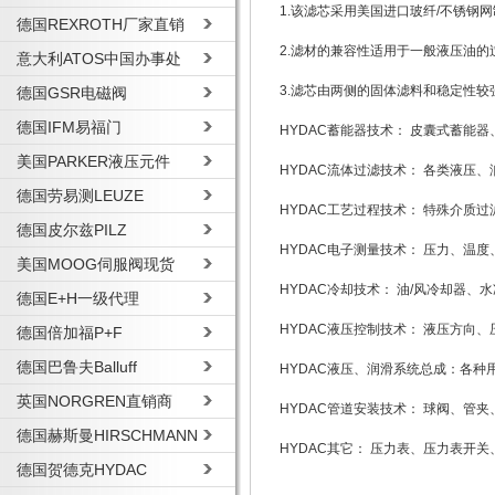
1.该滤芯采用美国进口玻纤/不锈
德国REXROTH厂家直销
2.滤材的兼容性适用于一般液压油的
意大利ATOS中国办事处
3.滤芯由两侧的固体滤料和稳定性较强
德国GSR电磁阀
德国IFM易福门
HYDAC蓄能器技术： 皮囊式蓄能
美国PARKER液压元件
HYDAC流体过滤技术： 各类液压
德国劳易测LEUZE
HYDAC工艺过程技术： 特殊介质
德国皮尔兹PILZ
HYDAC电子测量技术： 压力、温
美国MOOG伺服阀现货
HYDAC冷却技术： 油/风冷却器
德国E+H一级代理
HYDAC液压控制技术： 液压方向
德国倍加福P+F
德国巴鲁夫Balluff
HYDAC液压、润滑系统总成：各
英国NORGREN直销商
HYDAC管道安装技术： 球阀、管
德国赫斯曼HIRSCHMANN
HYDAC其它： 压力表、压力表开
德国贺德克HYDAC