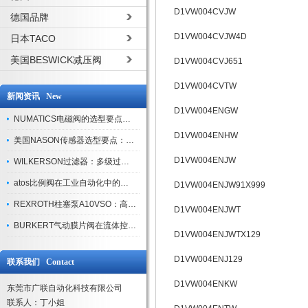
D1VW004CVJW
德国品牌
D1VW004CVJW4D
日本TACO
美国BESWICK减压阀
D1VW004CVJ651
D1VW004CVTW
新闻资讯 New
D1VW004ENGW
NUMATICS电磁阀的选型要点与使用注意事项
D1VW004ENHW
美国NASON传感器选型要点：精度、量程与接口适配指南
D1VW004ENJW
WILKERSON过滤器：多级过滤技术，适配多行业净化需求
atos比例阀在工业自动化中的关键应用
D1VW004ENJW91X999
REXROTH柱塞泵A10VSO：高效液压系统的核心组件
D1VW004ENJWT
BURKERT气动膜片阀在流体控制中的应用
D1VW004ENJWTX129
D1VW004ENJ129
联系我们 Contact
D1VW004ENKW
东莞市广联自动化科技有限公司
联系人：丁小姐