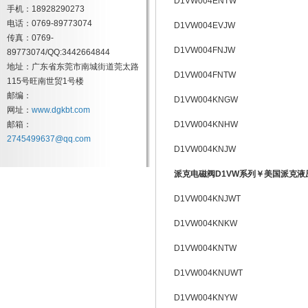
D1VW004ENTW
手机：18928290273
电话：0769-89773074
D1VW004EVJW
传真：0769-
D1VW004FNJW
89773074/QQ:3442664844
地址：广东省东莞市南城街道莞太路
D1VW004FNTW
115号旺南世贸1号楼
邮编：
D1VW004KNGW
网址：
www.dgkbt.com
邮箱：
D1VW004KNHW
2745499637@qq.com
D1VW004KNJW
派克电磁阀D1VW系列￥美国派克液
D1VW004KNJWT
D1VW004KNKW
D1VW004KNTW
D1VW004KNUWT
D1VW004KNYW