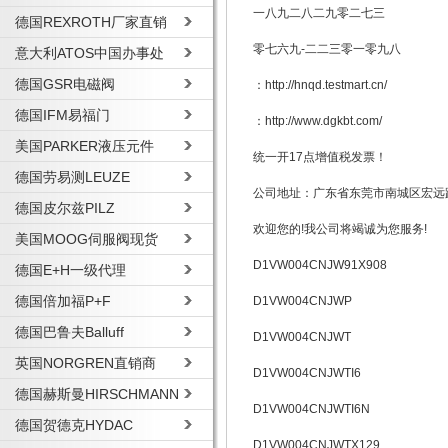
一八九二八二九零二七三
德国REXROTH厂家直销
零七六九-二二三零一零九八
意大利ATOS中国办事处
德国GSR电磁阀
：http://hnqd.testmart.cn/
德国IFM易福门
：http://www.dgkbt.com/
美国PARKER液压元件
统一开17点增值税发票！
德国劳易测LEUZE
公司地址：广东省东莞市南城区宏远路
德国皮尔兹PILZ
欢迎您的!我公司将竭诚为您服务!
美国MOOG伺服阀现货
D1VW004CNJW91X908
德国E+H一级代理
德国倍加福P+F
D1VW004CNJWP
德国巴鲁夫Balluff
D1VW004CNJWT
英国NORGREN直销商
D1VW004CNJWTI6
德国赫斯曼HIRSCHMANN
D1VW004CNJWTI6N
德国贺德克HYDAC
D1VW004CNJWTX129