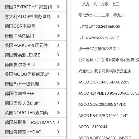
一八九二八二九零二七三
德国REXROTH厂家直销
零七六九-二二三零一零九八
意大利ATOS中国办事处
德国GSR电磁阀
：http://hnqd.testmart.cn/
德国IFM易福门
：http://www.dgkbt.com/
美国PARKER液压元件
统一开17点增值税发票！
德国劳易测LEUZE
公司地址：广东省东莞市南城区宏远路
德国皮尔兹PILZ
欢迎您的!我公司将竭诚为您服务!
美国MOOG伺服阀现货
ASCO 238710-006-D AC220V
德国E+H一级代理
德国倍加福P+F
ASCO 414PMB10 95-250VAC 50/6
德国巴鲁夫Balluff
ASCO SCE238A005 24VDC
英国NORGREN直销商
ASCO PB41B/RD40A11 1/4"
德国赫斯曼HIRSCHMANN
ASCO 13100244
德国贺德克HYDAC
ASCO WBIS8316A301 24VDC