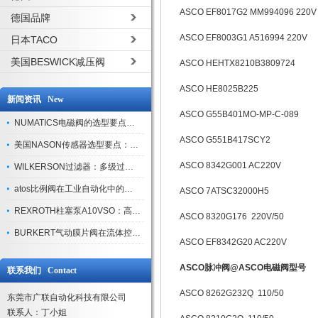
ASCO EF8017G2 MM994096 220
德国品牌
ASCO EF8003G1 A516994 220V
日本TACO
美国BESWICK减压阀
ASCO HEHTX8210B3809724
ASCO HE8025B225
新闻资讯 New
ASCO G55B401MO-MP-C-089
NUMATICS电磁阀的选型要点与使用注意事项
ASCO G551B417SCY2
美国NASON传感器选型要点：精度、量程与接口适配指南
ASCO 8342G001 AC220V
WILKERSON过滤器：多级过滤技术，适配多行业净化需求
atos比例阀在工业自动化中的关键应用
ASCO 7ATSC32000H5
REXROTH柱塞泵A10VSO：高效液压系统的核心组件
ASCO 8320G176 220V/50
BURKERT气动膜片阀在流体控制中的应用
ASCO EF8342G20 AC220V
ASCO脉冲阀@ASCO电磁阀型号
联系我们 Contact
ASCO 8262G232Q 110/50
东莞市广联自动化科技有限公司
联系人：丁小姐