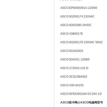
ASCO EP8300D61U 220/50
ASCO 8320G174 220VAC
ASCO 8262G80 24VDC
ASCO 43800178
ASCO 8320G176 220VAC 50HZ
ASCO 8316G303
ASCO 8342G1 120/60
ASCO 272610-132-D
ASCO SCE238A002
ASCO 430-04155
ASCO EF8320G184 DC24V 1/2
ASCO脉冲阀@ASCO电磁阀型号