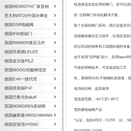
机选择适合您应用的阀门。您可以选
德国REXROTH厂家直销
的 过程阀门自动化解决方案。
意大利ATOS中国办事处
德国GSR电磁阀
除了全面的阀门系列，我们还提供完
德国IFM易福门
还能够创建自定义组件，以满足您的
美国PARKER液压元件
经过培训的销售和工程团队随时准备
德国劳易测LEUZE
由于采用“无呼吸”设计，采用tapur
德国皮尔兹PILZ
可靠的滑阀技术，可实现连续工艺
美国MOOG伺服阀现货
铝，黄铜和316L不锈钢机身选项，
德国E+H一级代理
德国倍加福P+F
低功耗结构，提高效率
德国巴鲁夫Balluff
宽温度范围：-40°C至+ 80°C
英国NORGREN直销商
宽防爆电磁阀产品
德国赫斯曼HIRSCHMANN
*认证，包括ATEX，CUTR，UL，SI
德国贺德克HYDAC
55102005 115/50