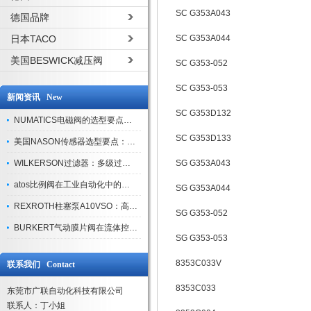
SC G353A043
德国品牌
日本TACO
SC G353A044
美国BESWICK减压阀
SC G353-052
SC G353-053
新闻资讯 New
SC G353D132
NUMATICS电磁阀的选型要点与使用注意事项
SC G353D133
美国NASON传感器选型要点：精度、量程与接口适配指南
WILKERSON过滤器：多级过滤技术，适配多行业净化需求
SG G353A043
atos比例阀在工业自动化中的关键应用
SG G353A044
REXROTH柱塞泵A10VSO：高效液压系统的核心组件
SG G353-052
BURKERT气动膜片阀在流体控制中的应用
SG G353-053
8353C033V
联系我们 Contact
8353C033
东莞市广联自动化科技有限公司
联系人：丁小姐