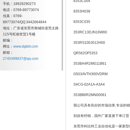
8353C004
手机：18928290273
电话：0769-89773074
8353H038
传真：0769-
8353C035
89773074/QQ:3442664844
地址：广东省东莞市南城街道莞太路
353RC13DJN16W00
115号旺南世贸1号楼
邮编：
353RS100J012H00
网址：
www.dgkbt.com
邮箱：
QR562OF5353
2745499637@qq.com
353BA4R2MG11B61
G503AVTH300VDRM
S4CG-02A1A-A3A4
353BB6R2MN00061
我公司具有良好的市场信誉,专业的销
别设有经销，国外厂家直接下单订货
东莞市科比特工业自动化是一家新型优