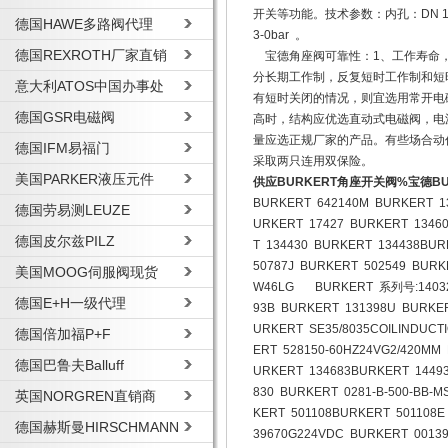
开关等功能。技术参数：内孔：DN 13
德国HAWE多路阀代理
3-0bar 。
德国REXROTH厂家直销
宝德角座阀可靠性：1、工作寿命，
分长期工作制，反复短时工作制和短
意大利ATOS中国办事处
有短时关闭的情况，则宜选用常开电
德国GSR电磁阀
高时，结构应优选直动式电磁阀，电
量应选正规厂家的产品。有些场合动
德国IFM易福门
采取两只连用双保险。
美国PARKER液压元件
供应BURKERT角座开关阀%宝德B
BURKERT 642140M BURKERT 1
德国劳易测LEUZE
URKERT 17427 BURKERT 1346
德国皮尔兹PILZ
T 134430 BURKERT 134438BU
50787J BURKERT 502549 BUR
美国MOOG伺服阀现货
W46LG BURKERT 系列号:140320W
德国E+H一级代理
93B BURKERT 131398U BURKE
URKERT SE35/8035COILINDUCT
德国倍加福P+F
ERT 528150-60HZ24VG2/420MM
德国巴鲁夫Balluff
URKERT 134683BURKERT 1449
830 BURKERT 0281-B-500-BB-M
英国NORGREN直销商
KERT 501108BURKERT 501108E
德国赫斯曼HIRSCHMANN
39670G224VDC BURKERT 001