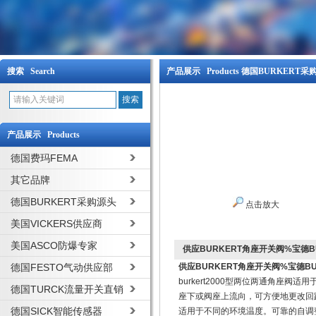
搜索 Search
产品展示 Products
德国BURKERT采
产品展示 Products
德国费玛FEMA
其它品牌
德国BURKERT采购源头
点击放大
美国VICKERS供应商
美国ASCO防爆专家
供应BURKERT角座开关阀%宝德B
德国FESTO气动供应部
供应BURKERT角座开关阀%宝德B
burkert2000型两位两通角座阀
德国TURCK流量开关直销
座下或阀座上流向，可方便地更改回
德国SICK智能传感器
适用于不同的环境温度。可靠的自调