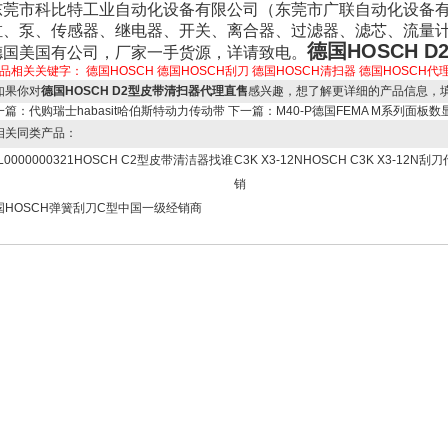
东莞市科比特工业自动化设备有限公司（东莞市广联自动化设备
缸、泵、传感器、继电器、开关、离合器、过滤器、滤芯、流量
德国HOSCH 
德国美国有公司，厂家一手货源，详请致电。
品相关关键字：
德国HOSCH
德国HOSCH刮刀
德国HOSCH清扫器
德国HOSCH代
果你对
德国HOSCH D2型皮带清扫器代理直售
感兴趣，想了解更详细的产品信息，
一篇：
代购瑞士habasit哈伯斯特动力传动带
下一篇：
M40-P德国FEMA M系列面板数
关同类产品：
L0000000321HOSCH C2型皮带清洁器找谁
C3K X3-12NHOSCH C3K X3-12N刮
销
国HOSCH弹簧刮刀C型中国一级经销商