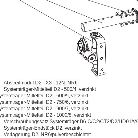
、Abstreifmodul D2 - X3 - 12N, NR6
、Systemträger-Mittelteil D2 - 500/4, verzinkt
ystemträger-Mittelteil D2 - 600/5, verzinkt
ystemträger-Mittelteil D2 - 750/6, verzinkt
ystemträger-Mittelteil D2 - 900/7, verzinkt
ystemträger-Mittelteil D2 - 1000/8, verzinkt
、Verschraubungssatz Systemträger B6-C/C2/CT2/D2/HD01/V
、Systemträger-Endstück D2, verzinkt
、Verlagerung D2, NR6/pulverbeschichtet