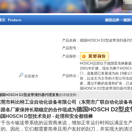
示 Products
德国品牌
>>
德国H
产品名称：
德国HOSCH D2型皮带清扫器代
产品型号：
产品报价：
HOSCH总部位于德国雷克林豪森的“
2001年扩建，现在为整个HOS
门，该集团已发展成为由 19家公
产品特点：
点击放大
前，以业主为主导的小型公司在
家，通过不断的发展和扩张，已
国HOSCH D2型皮带清扫器代理
德国HOSCH D2型皮带清扫器代理直售
的详细资料：
东莞市科比特工业自动化设备有限公司（东莞市广联自动化设备
德国HOSCH D2型
司跟各厂家保持长期稳定的合作现成为
德国HOSCH D型技术良好 - 处理和安全都很棒
对于当今输送带系统的运营商来说，增加正常运行时间以满足生
要的。因此，它们都需要简单且用户友好的刮刀，并实现大的清