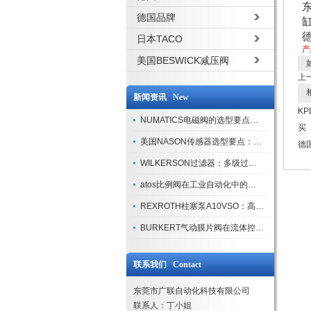
德国品牌
日本TACO
产
美国BESWICK减压阀
如
上
相
新闻资讯 New
KP
NUMATICS电磁阀的选型要点与使用注意事项
买
美国NASON传感器选型要点：精度、量程与接口适配指南
德
WILKERSON过滤器：多级过滤技术，适配多行业净化需求
atos比例阀在工业自动化中的关键应用
REXROTH柱塞泵A10VSO：高效液压系统的核心组件
BURKERT气动膜片阀在流体控制中的应用
联系我们 Contact
东莞市广联自动化科技有限公司
联系人：丁小姐