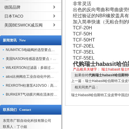
非常灵活
德国品牌
出色的反向弯曲和弯曲疲劳
经过验证的NBR橡胶盖具
日本TACO
加入简单快速（无粘合剂的Fle
美国BESWICK减压阀
TCF-20H
TCF-50H
TCF-50HT
新闻资讯 New
TCF-20EL
NUMATICS电磁阀的选型要点与使用注意事项
TCF-35EL
TCF-55EL
美国NASON传感器选型要点：精度、量程与接口适配指南
代购瑞士habasit
WILKERSON过滤器：多级过滤技术，适配多行业净化需求
产品相关关键字：
瑞士habasit
瑞士h
如果你对
代购瑞士habasit哈伯斯
atos比例阀在工业自动化中的关键应用
上一篇：
瑞士Habasit哈伯斯特工业
REXROTH柱塞泵A10VSO：高效液压系统的核心组件
相关同类产品：
BURKERT气动膜片阀在流体控制中的应用
瑞士Habasit哈伯斯特工业皮带中国
联系我们 Contact
东莞市广联自动化科技有限公司
联系人：丁小姐