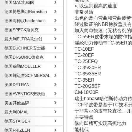
美国MAC电磁阀
可以达到很高的速度
德国博恩斯坦Bernstein
非常灵活
出色的反向弯曲和弯曲疲劳
德国海德汉heidenhain
经过验证的NBR橡胶盖具
德国SPECK斯贝克
加入简单快速（无粘合剂的Fle
TC-55ER皮带末端的防伸
意大利ELTRA意尔创
涤纶动力传动带TC-55E
德国EUCHNER安士能
TC-10EF
TC-20EF
德国DI-SORIC德森克
TC-25EFQ
德国穆勒MOELLER
TC-35/30ER
TC-35/35ER
德国施迈赛SCHMERSAL
TC-35ER
美国DYTRAN
TC-20/25EF
CM-18/30F
德国AVENTICS安沃驰
瑞士habasit哈伯斯特动力
美国其他品牌
TCF平皮带是基于TC技术
于非常小的皮带轮直径，并
意大利OMAL
主要特点
德国STAIGER
纵向凹槽可实现高抓地力
能耗低
德国FRIZLEN