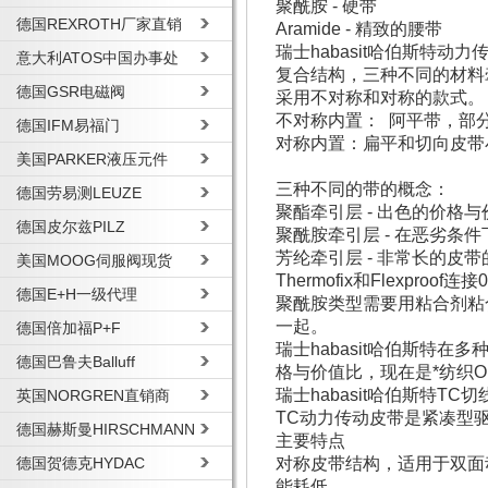
聚酰胺 - 硬带
德国REXROTH厂家直销
Aramide - 精致的腰带
瑞士habasit哈伯斯特动力
意大利ATOS中国办事处
复合结构，三种不同的材料
德国GSR电磁阀
采用不对称和对称的款式。
不对称内置： 阿平带，部分
德国IFM易福门
对称内置：扁平和切向皮带
美国PARKER液压元件
三种不同的带的概念：
德国劳易测LEUZE
聚酯牵引层 - 出色的价格
德国皮尔兹PILZ
聚酰胺牵引层 - 在恶劣条
芳纶牵引层 - 非常长的皮
美国MOOG伺服阀现货
Thermofix和Flexproof连接0
德国E+H一级代理
聚酰胺类型需要用粘合剂粘合
一起。
德国倍加福P+F
瑞士habasit哈伯斯特
德国巴鲁夫Balluff
格与价值比，现在是*纺织O
瑞士habasit哈伯斯特TC切
英国NORGREN直销商
TC动力传动皮带是紧凑型
德国赫斯曼HIRSCHMANN
主要特点
德国贺德克HYDAC
对称皮带结构，适用于双面
能耗低