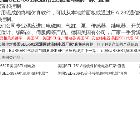
配置和控制
使用现成的终端仿真软件，可以从本地前面板或通过EIA-232通信端
和控制。
我们公司专业供应进口电磁阀、气缸、泵、传感器、继电器、开
液位计、编码器、伺服阀等产品。德国美国有公司，厂家一手货
品相关关键字：
美国SEL
美国SEL保户继电器
美国SEL安全继电器
美国SEL代理
SE
果你对
美国SEL-501双通用过流继电器厂家*直售
感兴趣，想了解更详细的产品信息
一篇：
BURKERT气动调节阀,BURKERT角座阀现货
下一篇：
宝德BURKERT,德国BU
关同类产品：
l-651R美国SEL继电器
美国SEL-751A馈线保护继电器厂家*直售
SEL-387A电流差动继电器**
美国SEL-2664S定子接地保护继电器*直售