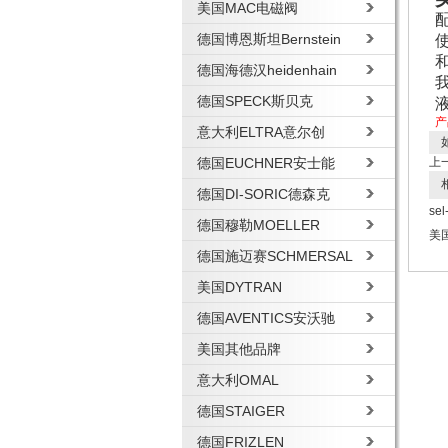
美国MAC电磁阀
德国博恩斯坦Bernstein
德国海德汉heidenhain
德国SPECK斯贝克
产
意大利ELTRA意尔创
如
德国EUCHNER安士能
上
相
德国DI-SORIC德森克
se
德国穆勒MOELLER
美国
德国施迈赛SCHMERSAL
美国DYTRAN
德国AVENTICS安沃驰
美国其他品牌
意大利OMAL
德国STAIGER
德国FRIZLEN