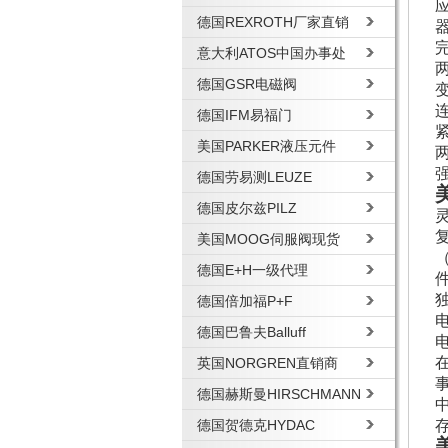
德国REXROTH厂家直销
完
意大利ATOS中国办事处
德国GSR电磁阀
德国IFM易福门
美国PARKER液压元件
德国劳易测LEUZE
德国皮尔兹PILZ
美国MOOG伺服阀现货
德国E+H一级代理
德国倍加福P+F
德国巴鲁夫Balluff
英国NORGREN直销商
德国赫斯曼HIRSCHMANN
德国贺德克HYDAC