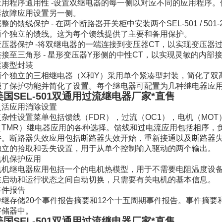
应用程序通用性 -设置双继电器的每一侧以对应不同的应用程序
器故障应用设置另一侧。
整的馈线保护 - 在两个断路器开关柜中安装两个SEL-501 / 5
两个独立的馈线。这为每个馈线提供了主要和备用保护。
变压器保护 -将双继电器的一端连接到变压器CT，以实现变压器
连接至三角形 - 星形变压器Y形侧的中性CT，以实现灵敏的内
紧凑型封装
两个独立的三相继电器（X和Y）采用单个紧凑型封装，简化了双
强了保护功能并简化了设置。每个继电器可配置为几种继电器应
美国SEL-501双通用过流继电器厂家*直售
灵活应用消除设置
复杂性设置菜单包括馈线（FDR），过流（OC1），电机（MOT
（TMR）继电器应用的各种选择。馈线和过电流应用包括相序，
件。断路器失效应用包括断路器失效开始，重新接通以及断路器
独立的拾取和丢失设置，用于从单个控制输入驱动的两个输出。
电机保护应用
电机继电器应用包括一个的电机热模型，用于不需要电阻温度设备
在启动和运行状态之间自动切换，只需要有关电机的基本信息。
事件报告
中继存储20个事件报告摘要和12个十五周期事件报告。事件摘要和
存储器中。
美国SEL-501双通用过流继电器厂家*直售