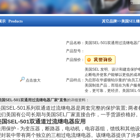
示 Products
其它品牌
>>
美国SEL
产品名称：
美国SEL-501双通用过流继电器
产品型号：
产品报价：
美国SEL 发明、设计和建造保
止断电并使客户能够以更低的成
产品特点：
为总部在华盛顿铂尔曼的*由员工所有
点击放大
美国制造产品，而现在为客户服
全，更可靠，更经济。美国SEL-
美国SEL-501双通用过流继电器厂家*直售
的详细资料：
美国SEL-501系列双通道过流继电器是两套完整的保护装置; 
我们美国有公司长期与美国SEL厂家直接合作，一手货源价格好
美国SEL-501双通道过流继电器应用
通用保护 - 为变压器，断路器，电动机，电容器组，馈线和其他
型封装中带有两个独立的三相过电流继电器。该继电器提供了许