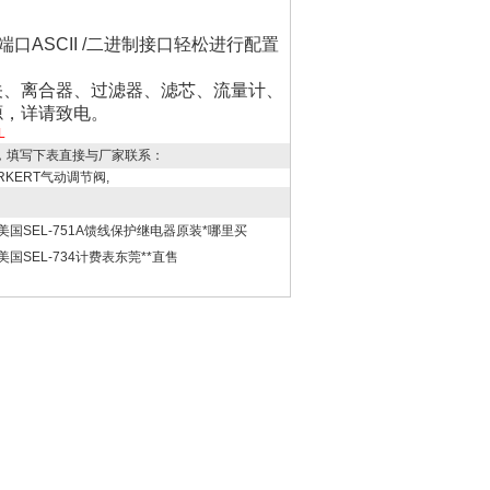
口ASCII /二进制接口轻松进行配置
关、离合器、过滤器、滤芯、流量计、
源，详请致电。
L
，填写下表直接与厂家联系：
RKERT气动调节阀,
美国SEL-751A馈线保护继电器原装*哪里买
美国SEL-734计费表东莞**直售