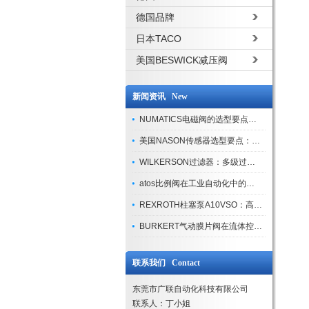
德国品牌
日本TACO
美国BESWICK减压阀
新闻资讯 New
NUMATICS电磁阀的选型要点与使用注意事项
美国NASON传感器选型要点：精度、量程与接口适配指南
WILKERSON过滤器：多级过滤技术，适配多行业净化需求
atos比例阀在工业自动化中的关键应用
REXROTH柱塞泵A10VSO：高效液压系统的核心组件
BURKERT气动膜片阀在流体控制中的应用
联系我们 Contact
东莞市广联自动化科技有限公司
联系人：丁小姐