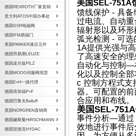
美国SEL-75
德国REXROTH厂家直销
馈线保护 - 
意大利ATOS中国办事处
过电流、自动重
德国GSR电磁阀
辐射形以及环形
德国IFM易福门
弧光检测 - 可
美国PARKER液压元件
1A提供光强与
德国劳易测LEUZE
了高速安全的理
德国皮尔兹PILZ
自动化与控制—在
化以及控制全部功
美国MOOG伺服阀现货
c 控制方程式
德国E+H一级代理
器。可配置的前
德国倍加福P+F
合应用和布线。
德国巴鲁夫Balluff
美国SEL-75
英国NORGREN直销商
事件分析—通过 
德国赫斯曼HIRSCHMANN
效地进行事件后
德国贺德克HYDAC
因。为方便从多