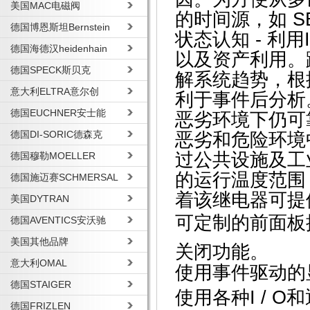
美国MAC电磁阀
的时间源，如 SEL
德国博恩斯坦Bernstein
状态认知 - 利用
德国海德汉heidenhain
以及资产利用。
德国SPECK斯贝克
解系统趋势，根
意大利ELTRA意尔创
利于事件后分析
德国EUCHNER安士能
恶劣环境下仍可靠
德国DI-SORIC德森克
恶劣和危险环境中
过公共设施及工业要求
德国穆勒MOELLER
的运行温度范围
德国施迈赛SCHMERSAL
着该继电器可提
美国DYTRAN
可定制的前面板
德国AVENTICS安沃驰
美国其他品牌
关闭功能。
意大利OMAL
使用事件驱动的
德国STAIGER
使用各种I / 
德国FRIZLEN