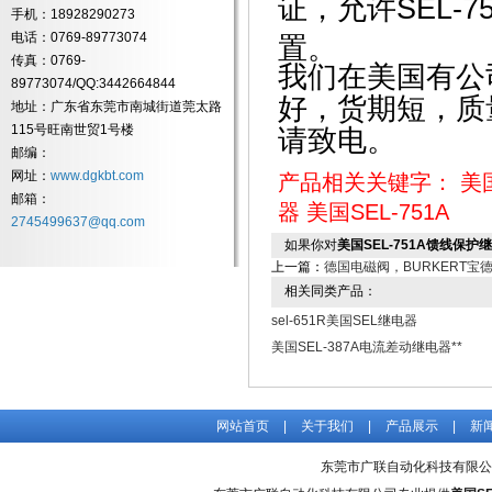
证，允许SEL-
手机：18928290273
电话：0769-89773074
置。
传真：0769-
我们在美国有公
89773074/QQ:3442664844
好，货期短，质
地址：广东省东莞市南城街道莞太路
115号旺南世贸1号楼
请致电。
邮编：
网址：
www.dgkbt.com
产品相关关键字：
美
邮箱：
器
美国SEL-751A
2745499637@qq.com
如果你对
美国SEL-751A馈线保护
上一篇：
德国电磁阀，BURKERT宝
相关同类产品：
sel-651R美国SEL继电器
美国SEL-387A电流差动继电器**
网站首页
|
关于我们
|
产品展示
|
新
东莞市广联自动化科技有限公