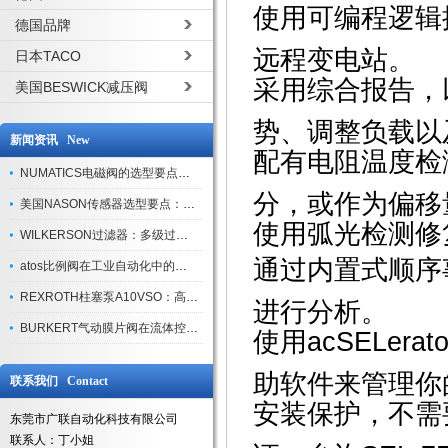
使用可编程逻辑
德国品牌
远程变电站。
日本TACO
采用综合报告，
美国BESWICK减压阀
势、调整负载以
新闻资讯 New
配有电阻温度检测
NUMATICS电磁阀的选型要点与使用注意事项
分，或作为偏移
美国NASON传感器选型要点：精度、量程与接口适配指南
使用弧光检测修
WILKERSON过滤器：多级过滤技术，适配多行业净化需求
通过内置式顺序
atos比例阀在工业自动化中的关键应用
REXROTH柱塞泵A10VSO：高效液压系统的核心组件
进行分析。
BURKERT气动膜片阀在流体控制中的应用
使用acSELerato
助软件来管理你
联系我们 Contact
安装保护，不需
东莞市广联自动化科技有限公司
联系人：丁小姐