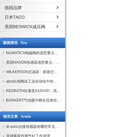
德国品牌
日本TACO
美国BESWICK减压阀
新闻资讯 New
NUMATICS电磁阀的选型要点与使用注意事项
美国NASON传感器选型要点：精度、量程与接口适配指南
WILKERSON过滤器：多级过滤技术，适配多行业净化需求
atos比例阀在工业自动化中的关键应用
REXROTH柱塞泵A10VSO：高效液压系统的核心组件
BURKERT气动膜片阀在流体控制中的应用
相关文章 Article
di-soric位移传感器有哪些常见故障
亚德客双作用气缸工作原理