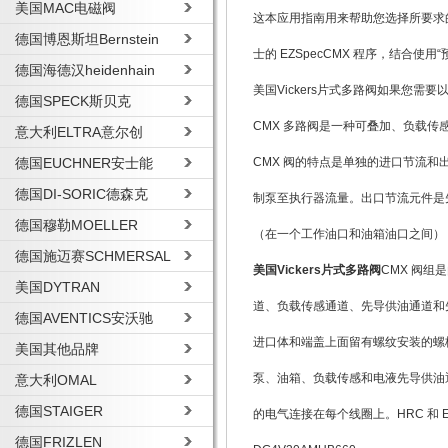
美国MAC电磁阀
这本应用指南用来帮助您选择所要求的
德国博恩斯坦Bernstein
士的 EZSpecCMX 程序，结合
德国海德汉heidenhain
美国Vickers片式多路阀如果您
德国SPECK斯贝克
CMX 多路阀是一种可叠加、负载
意大利ELTRA意尔创
德国EUCHNER安士能
CMX 阀的特点是单独的进口节流
德国DI-SORIC德森克
制泵至执行器流量。出口节流元件是
德国穆勒MOELLER
（在一个工作油口和油箱油口之间）
德国施迈赛SCHMERSAL
美国Vickers片式多路阀
CMX 阀组
美国DYTRAN
道、负载传感通道、先导供油通道和
德国AVENTICS安沃驰
进口体和端盖上面留有螺纹安装的螺
美国其他品牌
泵、油箱、负载传感和电液先导供油
意大利OMAL
德国STAIGER
的电气连接在每个线圈上。HRC 和 
德国FRIZLEN