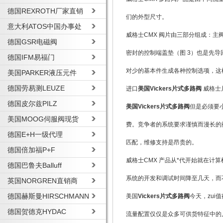
德国REXROTH厂家直销
们的外型尺寸。
意大利ATOS中国办事处
威格士CMX 阀片由三部分组成：
德国GSR电磁阀
密封的控制端盖垫（图 3）也是先
德国IFM易福门
对少的基本件生成各种控制选项，这
美国PARKER液压元件
德国劳易测LEUZE
进口
美国Vickers片式多路阀
威格士
德国皮尔兹PILZ
美国Vickers片式多路阀
但是必须要
美国MOOG伺服阀现货
费。竞争者的系统要求谨慎而漫长的
德国E+H一级代理
匹配，维修支持是昂贵的。
德国倍加福P+F
威格士CMX 产品从*代开始就在
德国巴鲁夫Balluff
系统的开发和调试时间降至几天，而
英国NORGREN直销商
德国赫斯曼HIRSCHMANN
美国
Vickers片式多路阀
今天，zu
德国贺德克HYDAC
流量配置仅仅是众多可供货特征中的