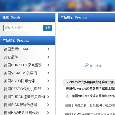
搜索 Search
产品展示 Products
产品展示 Products
德国费玛FEMA
其它品牌
德国BURKERT采购源头
点击放大
美国VICKERS供应商
美国ASCO防爆专家
Vickers片式多路阀#直销威格士溢
德国FESTO气动供应部
美国Vickers片式多路阀*#威格士
进口
美国Vickers片式多路阀
单独的
德国TURCK流量开关直销
德国SICK智能传感器
适用于可叠加的工程机械阀，在这种
德国HAWE多路阀代理
威格士CMX 多路阀产品是由不同流量