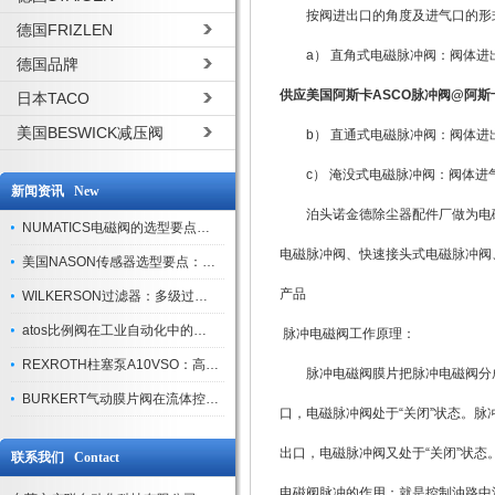
按阀进出口的角度及进气口的形
德国FRIZLEN
a） 直角式电磁脉冲阀：阀体进
德国品牌
供应美国阿斯卡ASCO脉冲阀@阿斯
日本TACO
美国BESWICK减压阀
b） 直通式电磁脉冲阀：阀体进出
c） 淹没式电磁脉冲阀：阀体进
新闻资讯 New
泊头诺金德除尘器配件厂做为电磁
NUMATICS电磁阀的选型要点与使用注意事项
电磁脉冲阀、快速接头式电磁脉冲阀
美国NASON传感器选型要点：精度、量程与接口适配指南
产品
WILKERSON过滤器：多级过滤技术，适配多行业净化需求
atos比例阀在工业自动化中的关键应用
脉冲电磁阀工作原理：
REXROTH柱塞泵A10VSO：高效液压系统的核心组件
脉冲电磁阀膜片把脉冲电磁阀分成
BURKERT气动膜片阀在流体控制中的应用
口，电磁脉冲阀处于“关闭”状态。
出口，电磁脉冲阀又处于“关闭”状态
联系我们 Contact
电磁阀脉冲的作用：就是控制油路中