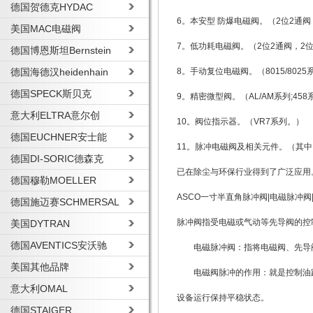
德国贺德克HYDAC
6。本安型 防爆电磁阀。（2位2通
美国MAC电磁阀
7。低功耗电磁阀。（2位2通阀，
德国博恩斯坦Bernstein
德国海德汉heidenhain
8。手动复位电磁阀。（8015/8025系列;
德国SPECK斯贝克
9。精密微型阀。（AL/AM系列;458
意大利ELTRA意尔创
10。阀位指示器。（VR7系列。
德国EUCHNER安士能
11。脉冲电磁阀及相关元件。（其中：3
德国DI-SORIC德森克
已在除尘与环保行业得到了广泛应用
德国穆勒MOELLER
ASCO一寸半直角脉冲阀|电磁脉冲阀
德国施迈赛SCHMERSAL
脉冲阀指受电磁或气动等先导阀的控
美国DYTRAN
德国AVENTICS安沃驰
电磁脉冲阀：指将电磁阀、先导阀
美国其他品牌
电磁阀脉冲的作用：就是控制油路
意大利OMAL
设备运行保持平稳状态。
德国STAIGER