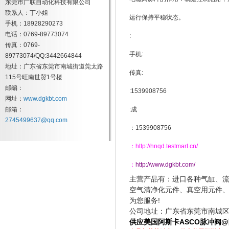
东莞市广联自动化科技有限公司
联系人：丁小姐
运行保持平稳状态。
手机：18928290273
电话：0769-89773074
:
传真：0769-
手机:
89773074/QQ:3442664844
地址：广东省东莞市南城街道莞太路
传真:
115号旺南世贸1号楼
邮编：
:1539908756
网址：
www.dgkbt.com
邮箱：
:成
2745499637@qq.com
：1539908756
：http://hnqd.testmart.cn/
：
http://www.dgkbt.com/
主营产品有：进口各种气缸、
空气清净化元件、真空用元件
为您服务
!
公司地址：广东省东莞市南城
供应美国阿斯卡ASCO脉冲阀