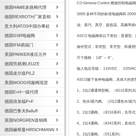
CO General Control 燃烧控制电
德国HAWE多路阀代理
3000 多种不同的标准电磁阀和 2
德国REXROTH厂家直销
油、蒸汽、真空、超低温、高频率操
意大利ATOS中国办事处
德国GSR电磁阀
ASCO 电磁阀有以下类别：普通
德国IFM易福门
操作型式：常闭型、常开型、和通用型的 2
美国PARKER液压元件
尺寸规格： 1/8" ～ 6" 。
德国劳易测LEUZE
输入电压等级： 110VDC 、 220VA
德国皮尔兹PILZ
ASCO旗下各种电磁阀，具体大的类
美国MOOG伺服阀现货
1。2位2通通用型阀。（8210系列,82
德国E+H一级代理
德国倍加福P+F
2。热水/蒸汽阀。（2位2通热水/蒸
德国巴鲁夫Balluff
3。2位3通阀。（8316系列，先导
英国NORGREN直销商
4。2位4通阀。（8342系列，直动
德国赫斯曼HIRSCHMANN
5。2位5通阀。（551系列）