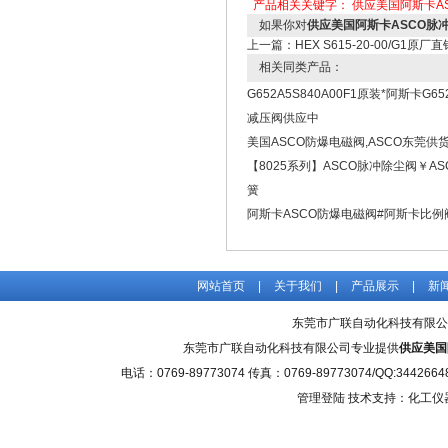
产品相关关键字：
供应美国阿斯卡A
如果你对
供应美国阿斯卡ASCO脉
上一篇：
HEX S615-20-00/G1原
相关同类产品：
G652A5S840A00F1原装*阿斯卡G652
减压阀供应中
美国ASCO防爆电磁阀,ASCO东莞供
【8025系列】ASCO脉冲除尘阀￥AS
簧
阿斯卡ASCO防爆电磁阀#阿斯卡比例
网站首页
|
关于我们
|
产品展示
|
新
东莞市广联自动化科技有限公
东莞市广联自动化科技有限公司专业提供
供应美国
电话：0769-89773074 传真：0769-89773074/QQ
管理登陆
技术支持：化工仪器网