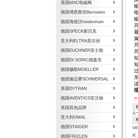
美国MAC电磁阀
德国博恩斯坦Bernstein
德国海德汉heidenhain
德国SPECK斯贝克
最
漏
意大利ELTRA意尔创
德国EUCHNER安士能
开
德国DI-SORIC德森克
德国穆勒MOELLER
德国施迈赛SCHMERSAL
美国DYTRAN
德国AVENTICS安沃驰
产
如
美国其他品牌
上
意大利OMAL
相
德国STAIGER
S
买
德国FRIZLEN