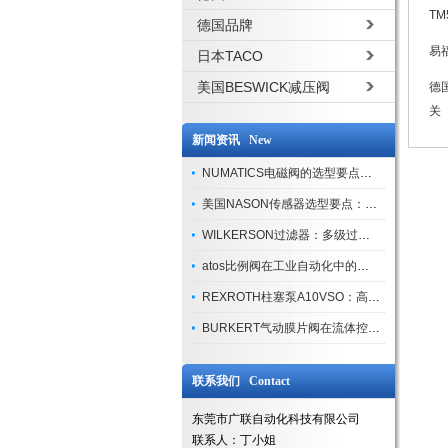
T
德国品牌
易福
日本TACO
美国BESWICK减压阀
德
关
新闻资讯 New
NUMATICS电磁阀的选型要点与使用注意事项
美国NASON传感器选型要点：精度、量程与接口适配指南
WILKERSON过滤器：多级过滤技术，适配多行业净化需求
atos比例阀在工业自动化中的关键应用
REXROTH柱塞泵A10VSO：高效液压系统的核心组件
BURKERT气动膜片阀在流体控制中的应用
联系我们 Contact
东莞市广联自动化科技有限公司
联系人：丁小姐