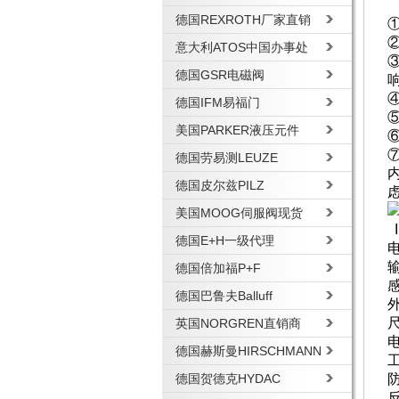
德国REXROTH厂家直销
意大利ATOS中国办事处
德国GSR电磁阀
德国IFM易福门
美国PARKER液压元件
德国劳易测LEUZE
德国皮尔兹PILZ
美国MOOG伺服阀现货
德国E+H一级代理
德国倍加福P+F
感
德国巴鲁夫Balluff
尺
英国NORGREN直销商
德国赫斯曼HIRSCHMANN
工
德国贺德克HYDAC