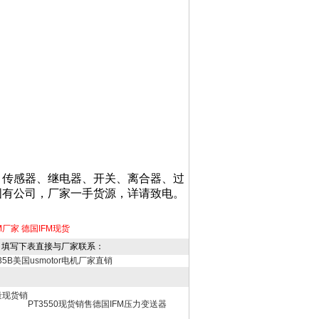
、传感器、继电器、开关、离合器、过
国有公司，厂家一手货源，详请致电。
M厂家
德国IFM现货
，填写下表直接与厂家联系：
035B美国usmotor电机厂家直销
量现货销
PT3550现货销售德国IFM压力变送器