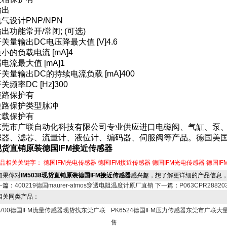
输出
电气设计
PNP/NPN
输出功能
常开/常闭; (可选)
开关量输出DC电压降最大值 [V]
4.6
小的负载电流 [mA]
4
电流最大值 [mA]
1
开关量输出DC的持续电流负载 [mA]
400
关频率DC [Hz]
300
短路保护
有
短路保护类型
脉冲
过载保护
有
东莞市广联自动化科技有限公司专业供应进口电磁阀、气缸、泵
滤器、滤芯、流量计、液位计、编码器、伺服阀等产品。德国美
现货直销原装德国IFM接近传感器
品相关关键字：
德国IFM光电传感器
德国IFM接近传感器
德国IFM光电传感器
德国IF
果你对
IM5038现货直销原装德国IFM接近传感器
感兴趣，想了解更详细的产品信息
一篇：
400219德国maurer-atmos穿透电阻温度计原厂直销
下一篇：
P063CPR2882
关同类产品：
I6700德国IFM流量传感器现货找东莞广联
PK6524德国IFM压力传感器东莞市广联大
售