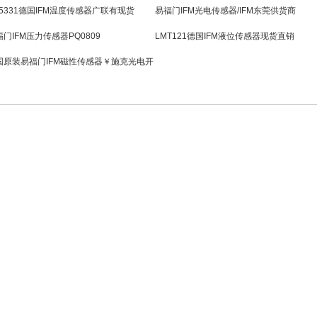
M5331德国IFM温度传感器广联有现货
易福门IFM光电传感器/IFM东莞供货商
门IFM压力传感器PQ0809
LMT121德国IFM液位传感器现货直销
国原装易福门IFM磁性传感器￥施克光电开