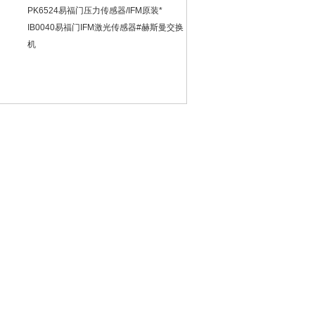
PK6524易福门压力传感器/IFM原装*
IB0040易福门IFM激光传感器#赫斯曼交换
机