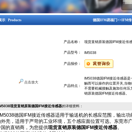
示 Products
德国IFM易福门
>>
IFM
产品名称：
现货直销原装德国IFM接近传
产品型号：
IM5038
产品报价：
IM5038德国IFM接近传感
点击放大
触而可以操作的位置开关,当物
产品特点：
不需要机械接触及施加任何压
销原装德国IFM接近传感器。
IM5038现货直销原装德国IFM接近传感器
的详细资料：
IM5038德国IFM接近传感器适用于输送机的长感应范围，输出
的外壳，适用于严苛的工业环境，五个感应面位置可选。东莞市广
中国的直销商，为您提供
现货直销原装德国IFM接近传感器
。