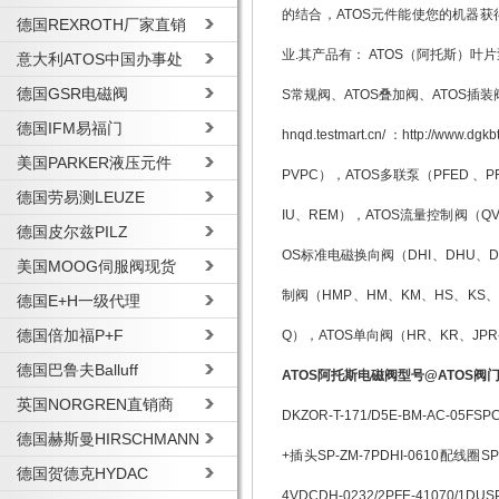
的结合，ATOS元件能使您的机器
德国REXROTH厂家直销
业.其产品有： ATOS（阿托斯）叶片
意大利ATOS中国办事处
德国GSR电磁阀
S常规阀、ATOS叠加阀、ATOS插装阀、
德国IFM易福门
hnqd.testmart.cn/ ：http://
美国PARKER液压元件
PVPC），ATOS多联泵（PFED 、P
德国劳易测LEUZE
IU、REM），ATOS流量控制阀（QV-
德国皮尔兹PILZ
OS标准电磁换向阀（DHI、DHU、DHD
美国MOOG伺服阀现货
制阀（HMP、HM、KM、HS、KS、H
德国E+H一级代理
德国倍加福P+F
Q），ATOS单向阀（HR、KR、JPR-
德国巴鲁夫Balluff
ATOS阿托斯电磁阀型号@ATOS阀
英国NORGREN直销商
DKZOR-T-171/D5E-BM-AC-05FSP
德国赫斯曼HIRSCHMANN
+插头SP-ZM-7PDHI-0610配线圈SP-CO
德国贺德克HYDAC
4VDCDH-0232/2PFE-41070/1DUS