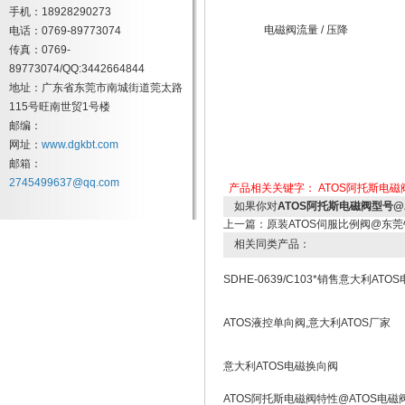
手机：18928290273
电磁阀流量 / 压降
电话：0769-89773074
传真：0769-
89773074/QQ:3442664844
地址：广东省东莞市南城街道莞太路
115号旺南世贸1号楼
邮编：
网址：
www.dgkbt.com
邮箱：
2745499637@qq.com
产品相关关键字：
ATOS阿托斯电磁
如果你对
ATOS阿托斯电磁阀型号@
上一篇：
原装ATOS伺服比例阀@东莞
相关同类产品：
SDHE-0639/C103*销售意大利ATO
ATOS液控单向阀,意大利ATOS厂家
意大利ATOS电磁换向阀
ATOS阿托斯电磁阀特性@ATOS电磁