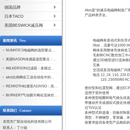
德国品牌
Atos是*的液压电磁阀制造
产品种类齐全。
日本TACO
美国BESWICK减压阀
电磁阀有直动式和先导式
新闻资讯 New
0bar，流量可达1000 l/m
NUMATICS电磁阀的选型要点与使用注意事项
阀体采用整体壳体铸造
毛刺和CNC数控加工中
美国NASON传感器选型要点：精度、量程与接口适配指南
通过3D模型进行流体模
互换
WILKERSON过滤器：多级过滤技术，适配多行业净化需求
交流或直流电磁铁厂内
电压 12, 24, 110, 220 
atos比例阀在工业自动化中的关键应用
110, 230/50/60 AC
REXROTH柱塞泵A10VSO：高效液压系统的核心组件
密封型和抗震型阀，通过EC
适用于室外使用
BURKERT气动膜片阀在流体控制中的应用
多种类型线圈和电气插头供选
带微动开关或感应式接近传感
过TüV认证
联系我们 Contact
多种型式和选项：切换控制装
用型，不锈钢型，零泄漏，本质
东莞市广联自动化科技有限公司
按要求提供各类型产品相应的
联系人：丁小姐