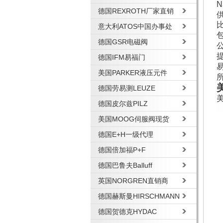
德国REXROTH厂家直销
意大利ATOS中国办事处
包
德国GSR电磁阀
德国IFM易福门
美国PARKER液压元件
德国劳易测LEUZE
德国皮尔兹PILZ
美国MOOG伺服阀现货
德国E+H一级代理
德国倍加福P+F
德国巴鲁夫Balluff
英国NORGREN直销商
德国赫斯曼HIRSCHMANN
德国贺德克HYDAC