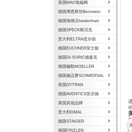
美国MAC电磁阀
德国博恩斯坦Bernstein
德国海德汉heidenhain
德国SPECK斯贝克
意大利ELTRA意尔创
德国EUCHNER安士能
德国DI-SORIC德森克
德国穆勒MOELLER
德国施迈赛SCHMERSAL
美国DYTRAN
德国AVENTICS安沃驰
美国其他品牌
意大利OMAL
产
德国STAIGER
如
德国FRIZLEN
上