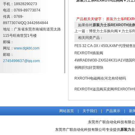
原装力士乐REXROTH比例阀￥力
手机：18928290273
电话：0769-89773074
传真：0769-
产品相关关键字：
原装力士乐REXR
89773074/QQ:3442664844
如果你对
原装力士乐REXROTH
地址：广东省东莞市南城街道莞太路
上一篇：
博世力士乐换向阀￥力士乐RE
115号旺南世贸1号楼
相关同类产品：
邮编：
FES 32 CA-3X / 450LK4M*代理销
网址：
www.dgkbt.com
REXROTH插装阀
邮箱：
4WRAE6W30-2X/G24K31/A1V德国
2745499637@qq.com
例阀折扣好货期快
RXROTH电磁阀在河北有经销吗
REXROTH溢流阀买卖网/REXROTH
网站首页
|
关于我们
|
产品展示
|
新
东莞市广联自动化科技有限公
东莞市广联自动化科技有限公司专业提供
原装力士