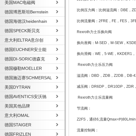
美国MAC电磁阀
比例压力阀：比例溢流阀：DBE，ZDBE
德国博恩斯坦Bernstein
德国海德汉heidenhain
比例流量阀：2FRE，FE，FES，3F
德国SPECK斯贝克
Rexroth力士乐换向阀
意大利ELTRA意尔创
换向座阀：M-SED，M-SEW，KSDE
德国EUCHNER安士能
换向滑阀：WE，5-WE，KKDER1
德国DI-SORIC德森克
Rexroth力士乐压力阀
德国穆勒MOELLER
溢流阀：DBD，ZDB，Z2DB，DB-4X
德国施迈赛SCHMERSAL
减压阀：DR6DP，DR10DP，ZDR，
美国DYTRAN
德国AVENTICS安沃驰
Rexroth力士乐流量阀
美国其他品牌
节流阀：
意大利OMAL
Z2FS，通径6,流量Qmax=约80L/min
德国STAIGER
流量控制阀：
德国FRIZLEN