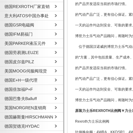
的产品开发适应当前的市场行情。 
德国REXROTH厂家直销
的气动产品广泛，更有信心保证。紧
意大利ATOS中国办事处
德国GSR电磁阀
一天的运作均达到安全、可靠的要求
德国IFM易福门
博世力士乐气动产品顾问，将随时为
美国PARKER液压元件
位于德国汉诺威的博世力士乐气动
德国劳易测LEUZE
的*方案，其中包括质量、生产成本
德国皮尔兹PILZ
的产品开发适应当前的市场行情。 
美国MOOG伺服阀现货
的气动产品广泛，更有信心保证。紧
德国E+H一级代理
德国倍加福P+F
一天的运作均达到安全、可靠的要求
德国巴鲁夫Balluff
博世力士乐气动产品顾问，将随时为
英国NORGREN直销商
原装力士乐REXROTH比例阀￥力
德国赫斯曼HIRSCHMANN
Rexroth力士乐比例阀
德国贺德克HYDAC
比例换向阀：4WRA，KKDSR1，4W