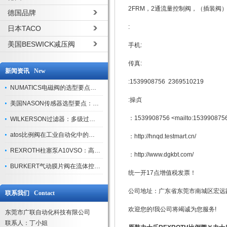
2FRM，2通流量控制阀，（插装阀）
德国品牌
:
日本TACO
美国BESWICK减压阀
手机:
传真:
新闻资讯 New
:1539908756 2369510219
NUMATICS电磁阀的选型要点与使用注意事项
:操贞
美国NASON传感器选型要点：精度、量程与接口适配指南
：1539908756 <mailto:153990875
WILKERSON过滤器：多级过滤技术，适配多行业净化需求
atos比例阀在工业自动化中的关键应用
：http://hnqd.testmart.cn/
REXROTH柱塞泵A10VSO：高效液压系统的核心组件
：http://www.dgkbt.com/
BURKERT气动膜片阀在流体控制中的应用
统一开17点增值税发票！
公司地址：广东省东莞市南城区宏远路
联系我们 Contact
欢迎您的!我公司将竭诚为您服务!
东莞市广联自动化科技有限公司
联系人：丁小姐