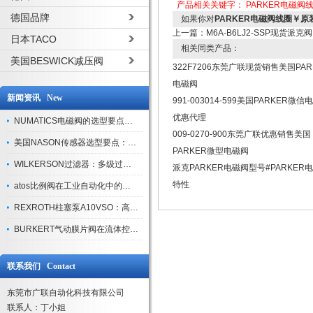
产品相关关键字：
PARKER电磁阀
德国品牌
如果你对
PARKER电磁阀线圈￥原
上一篇：
M6A-B6LJ2-SSP现货派
日本TACO
相关同类产品：
美国BESWICK减压阀
322F7206东莞广联现货销售美国PAR
电磁阀
新闻资讯 New
991-003014-599美国PARKER微信
优惠代理
NUMATICS电磁阀的选型要点与使用注意事项
009-0270-900东莞广联优惠销售美国
美国NASON传感器选型要点：精度、量程与接口适配指南
PARKER微型电磁阀
WILKERSON过滤器：多级过滤技术，适配多行业净化需求
派克PARKER电磁阀型号#PARKER
特性
atos比例阀在工业自动化中的关键应用
REXROTH柱塞泵A10VSO：高效液压系统的核心组件
BURKERT气动膜片阀在流体控制中的应用
联系我们 Contact
东莞市广联自动化科技有限公司
联系人：丁小姐