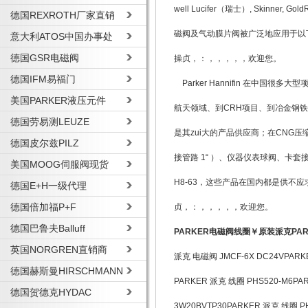
well Lucifer（瑞士）, Skinne
德国REXROTH厂家直销
磁阀及气动膜片阀被广泛地应用于以
意大利ATOS中国办事处
德国GSR电磁阀
操贞，：，，，，，欢迎您。
德国IFM易福门
Parker Hannifin 在中
美国PARKER液压元件
航天领域、到CRH项目、到冶金钢铁
德国劳易测LEUZE
是其zui大的产品供应商；在CNG
德国皮尔兹PILZ
接管路 1“ ）、仪器仪表球阀、卡套
美国MOOG伺服阀现货
H8-63，这些产品在国内都是供
德国E+H一级代理
德国倍加福P+F
贞，：，，，，，欢迎您。
德国巴鲁夫Balluff
PARKER电磁阀线圈￥原装派克PAR
英国NORGREN直销商
派克 电磁阀 JMCF-6X DC24VPARKE
德国赫斯曼HIRSCHMANN
PARKER 派克 线圈 PHS520-M6PA
德国贺德克HYDAC
3W20BVTP30PARKER 派克 线圈 PH