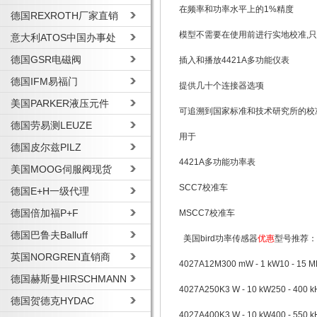
在频率和功率水平上的1%精度
德国REXROTH厂家直销
模型不需要在使用前进行实地校准,
意大利ATOS中国办事处
德国GSR电磁阀
插入和播放4421A多功能仪表
德国IFM易福门
提供几十个连接器选项
美国PARKER液压元件
可追溯到国家标准和技术研究所的校
德国劳易测LEUZE
用于
德国皮尔兹PILZ
4421A多功能功率表
美国MOOG伺服阀现货
SCC7校准车
德国E+H一级代理
德国倍加福P+F
MSCC7校准车
德国巴鲁夫Balluff
美国bird功率传感器
优惠
型号推荐：
英国NORGREN直销商
4027A12M
300 mW - 1 kW
10 - 15 
德国赫斯曼HIRSCHMANN
4027A250K
3 W - 10 kW
250 - 400 k
德国贺德克HYDAC
4027A400K
3 W - 10 kW
400 - 550 k