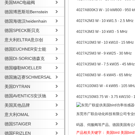
美国MAC电磁阀
4027A800K
3 W - 10 kW
800 - 950 k
德国博恩斯坦Bernstein
德国海德汉heidenhain
4027A2M
3 W - 10 kW
1.5 - 2.5 MHz
德国SPECK斯贝克
4027A3M
3 W - 10 kW
3 - 5 MHz
意大利ELTRA意尔创
4027A10M
3 W - 10 kW
10 - 15 MHz
德国EUCHNER安士能
4027A25M
3 W - 9 kW
25 - 30 MHz
德国DI-SORIC德森克
4027A35M
3 W - 7.5 kW
35 - 45 MHz
德国穆勒MOELLER
4027A60M
3 W - 6 kW
45 - 65 MHz
德国施迈赛SCHMERSAL
4027A100M
3 W - 4 kW
95 - 105 MH
美国DYTRAN
德国AVENTICS安沃驰
4027A150M
3.75 W - 3.75 kW
150 -
美国其他品牌
东莞市广联自动化科技有限公司专业
意大利OMAL
德国STAIGER
码器、伺服阀等产品。德国美国有公
产品相关关键字：
美国bird
美国bir
德国FRIZLEN