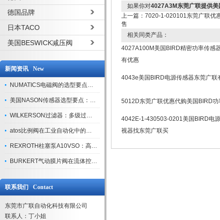
如果你对
4027A3M东莞广联提供美
德国品牌
上一篇：
7020-1-020101东莞广
售
日本TACO
相关同类产品：
美国BESWICK减压阀
4027A100M美国BIRD精密功率传
有优惠
新闻资讯 New
4043e美国BIRD电源传感器东莞广
NUMATICS电磁阀的选型要点与使用注意事项
美国NASON传感器选型要点：精度、量程与接口适配指南
5012D东莞广联优惠代购美国BIRD
WILKERSON过滤器：多级过滤技术，适配多行业净化需求
4042E-1-430503-0201美国BIR
atos比例阀在工业自动化中的关键应用
视器找东莞广联买
REXROTH柱塞泵A10VSO：高效液压系统的核心组件
BURKERT气动膜片阀在流体控制中的应用
联系我们 Contact
东莞市广联自动化科技有限公司
联系人：丁小姐