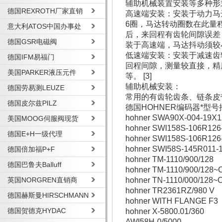
辅助机械装置安装等多种形
德国REXROTH厂家直销
高速端安装：安装于动力马
6圈，马达转动圈数在此量
意大利ATOS中国办事处
后，来回程有齿轮间隙误差
德国GSR电磁阀
装于高速端，马达抖动须较
低速端安装：安装于减速齿
德国IFM易福门
回程间隙，测量较直接，精
美国PARKER液压元件
等。 [3]
辅助机械安装：
德国劳易测LEUZE
常用的有齿轮齿条、链条皮
德国皮尔兹PILZ
德国HOHNER编码器*型
hohner SWA90X-004-19X1
美国MOOG伺服阀现货
hohner SWI158S-106R126
德国E+H一级代理
hohner SWI158S-106R126
hohner SWI58S-145R011-
德国倍加福P+F
hohner TM-1110/900/128
德国巴鲁夫Balluff
hohner TM-1110/900/128~
英国NORGREN直销商
hohner TN-1110/000/128~
hohner TR2361RZ/980 V
德国赫斯曼HIRSCHMANN
hohner WITH FLANGE F3
德国贺德克HYDAC
hohner X-5800.01/360
AWI58H-0/5000