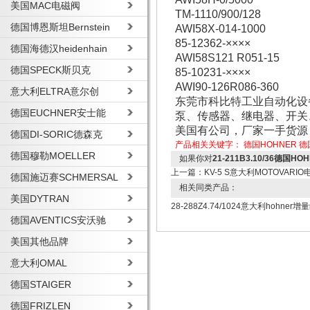
美国MAC电磁阀
TM-1110/900/128
德国博恩斯坦Bernstein
AWI58X-014-1000
85-12362-××××
德国海德汉heidenhain
AWI58S121 R051-15
德国SPECK斯贝克
85-10231-××××
AWI90-126R086-360
意大利ELTRA意尔创
东莞市科比特工业自动化设
德国EUCHNER安士能
泵、传感器、继电器、开关
美国有公司，厂家一手货源
德国DI-SORIC德森克
产品相关关键字：
德国HOHNER
德
德国穆勒MOELLER
如果你对
21-211B3.10/36德国H
上一篇：
KV-5 S意大利MOTOVAR
德国施迈赛SCHMERSAL
相关同类产品：
美国DYTRAN
28-288Z4.74/1024意大利hohne
德国AVENTICS安沃驰
美国其他品牌
意大利OMAL
德国STAIGER
德国FRIZLEN