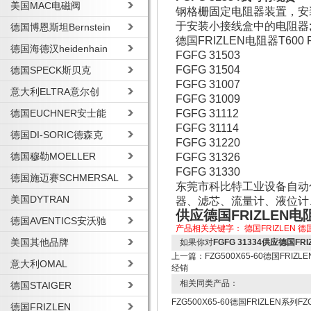
美国MAC电磁阀
钢格栅固定电阻器装置，安装
于安装小接线盒中的电阻器;
德国博恩斯坦Bernstein
德国FRIZLEN电阻器T600
德国海德汉heidenhain
FGFG 31503
FGFG 31504
德国SPECK斯贝克
FGFG 31007
意大利ELTRA意尔创
FGFG 31009
德国EUCHNER安士能
FGFG 31112
FGFG 31114
德国DI-SORIC德森克
FGFG 31220
德国穆勒MOELLER
FGFG 31326
FGFG 31330
德国施迈赛SCHMERSAL
东莞市科比特工业设备自动
美国DYTRAN
器、滤芯、流量计、液位计
供应德国FRIZLEN电阻
德国AVENTICS安沃驰
产品相关关键字：
德国FRIZLEN
德国
美国其他品牌
如果你对
FGFG 31334供应德国FRI
上一篇：
FZG500X65-60德国FRI
意大利OMAL
经销
相关同类产品：
德国STAIGER
FZG500X65-60德国FRIZLEN系
德国FRIZLEN