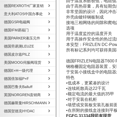
由于温度系数较低，电阻值
德国REXROTH厂家直销
由于高热容量，具有短期负
非常坚固的设计，因此冲击
意大利ATOS中国办事处
外壳由镀锌钢板制成
德国GSR电磁阀
接地三相网络的间隙和爬电距离高
选项
德国IFM易福门
用于温度监控的温度开关
美国PARKER液压元件
用于高操作安全性的热过流
本安型：FRIZLEN DC-Po
德国劳易测LEUZE
所有标记系列均可获得美国和
德国皮尔兹PILZ
德国FRIZLEN电阻器T600
美国MOOG伺服阀现货
钢格栅固定电阻器装置，安装
德国E+H一级代理
于安装小接线盒中的电阻器;
特色
德国倍加福P+F
•低成本，更紧凑的设计
德国巴鲁夫Balluff
•连续耗散高达22千瓦
•额定电流的最大值的35甲
英国NORGREN直销商
•对于安装在机柜
德国赫斯曼HIRSCHMANN
•墙壁或安装板安装孔板前
•在所附的接线盒连接到平
德国贺德克HYDAC
FGFG 31334我司有现货