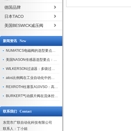
德国品牌
日本TACO
美国BESWICK减压阀
新闻资讯 New
NUMATICS电磁阀的选型要点与使用注意事项
美国NASON传感器选型要点：精度、量程与接口适配指南
WILKERSON过滤器：多级过滤技术，适配多行业净化需求
atos比例阀在工业自动化中的关键应用
REXROTH柱塞泵A10VSO：高效液压系统的核心组件
BURKERT气动膜片阀在流体控制中的应用
联系我们 Contact
东莞市广联自动化科技有限公司
联系人：丁小姐