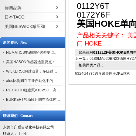
0112Y6T
德国品牌
0172Y6F
日本TACO
美国HOKE单
美国BESWICK减压阀
产品相关关键字：
美
门
HOKE
新闻资讯 New
NUMATICS电磁阀的选型要点与使用注意事项
如果你对
0112L2F美国HOKE单
上一篇：
0180MA020BN23德国HY
美国NASON传感器选型要点：精度、量程与接口适配指南
相关同类产品：
WILKERSON过滤器：多级过滤技术，适配多行业净化需求
6324G4Y代购直采美国HOKE球阀
atos比例阀在工业自动化中的关键应用
REXROTH柱塞泵A10VSO：高效液压系统的核心组件
BURKERT气动膜片阀在流体控制中的应用
联系我们 Contact
东莞市广联自动化科技有限公司
联系人：丁小姐