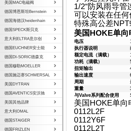
美国MAC电磁阀
1/2“防风雨导
德国博恩斯坦Bernstein
可以安装在任何
德国海德汉heidenhain
特殊高公差NP
德国SPECK斯贝克
美国HOKE单
意大利ELTRA意尔创
电压
德国EUCHNER安士能
执行器说明
额定电流（满载）
德国DI-SORIC德森克
功耗（满载）
德国穆勒MOELLER
扭矩输出
德国施迈赛SCHMERSAL
输出速度
周期
美国DYTRAN
重量
德国AVENTICS安沃驰
与Valve系列配合使用
美国HOKE单
美国其他品牌
0112L2F
意大利OMAL
0112Y6F
德国STAIGER
0112L2T
德国FRIZLEN