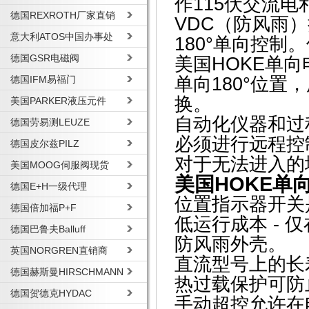
作115伏交流电
德国REXROTH厂家直销
VDC（防风雨）执
意大利ATOS中国办事处
180°单向控
德国GSR电磁阀
美国HOKE单
德国IFM易福门
单向180°位置，
换。
美国PARKER液压元件
自动化仪器和过
德国劳易测LEUZE
必须进行远程控
德国皮尔兹PILZ
对于无法进入的
美国MOOG伺服阀现货
美国HOKE单
德国E+H一级代理
位置指示器开关
德国倍加福P+F
低运行成本 - 
德国巴鲁夫Balluff
防风雨外壳。
英国NORGREN直销商
直流型号上的长
德国赫斯曼HIRSCHMANN
热过载保护可防
德国贺德克HYDAC
手动超控允许在