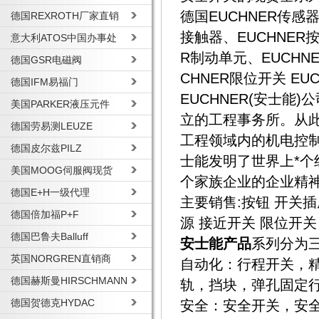
德国EUCHNER传感器
德国REXROTH厂家直销
接触器、EUCHNER按
意大利ATOS中国办事处
R制动单元、EUCHNE
德国GSR电磁阀
CHNER限位开关 E
德国IFM易福门
EUCHNER(安士能
美国PARKER液压元件
立的工程事务所。从
德国劳易测LEUZE
工程领域内的机电控制
德国皮尔兹PILZ
士能发明了世界上*
美国MOOG伺服阀现货
个家族企业的企业精
德国E+H一级代理
主要销售:按钮 开关插
德国倍加福P+F
源 接近开关 限位开关
德国巴鲁夫Balluff
安士能产品
系列分为
英国NORGREN直销商
自动化：行程开关，
德国赫斯曼HIRSCHMANN
轨，挡块，弹孔固定
德国贺德克HYDAC
安全：安全开关，安