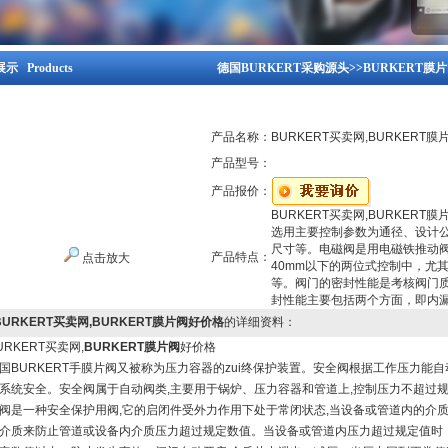
示 Products
德国BURKERT采购源头
>>
BURKERT膜
产品名称：
BURKERT买卖网,BURKERT
产品型号：
产品报价：
BURKERT买卖网,BURKERT
选用主要控制参数为通径、设计
尺寸等。电磁阀是用电磁铁推动
产品特点：
点击放大
40mm以下的两位式控制中，尤
等。阀门的密封性能是考核阀门
封性能主要包括两个方面，即内
BURKERT买卖网,BURKERT膜片阀好价格
的详细资料：
URKERT买卖网,
BURKERT膜片阀
好价格
国BURKERT手膜片阀又被称为压力容器的zui终保护装置。安全阀根据工作压力
系统安全。安全阀属于自动阀类,主要用于锅炉、压力容器和管道上,控制压力不超过
阀是一种安全保护用阀,它的启闭件受外力作用下处于常闭状态,当设备或管道内的介质
介质来防止管道或设备内介质压力超过规定数值。当设备或管道内压力超过规定值时