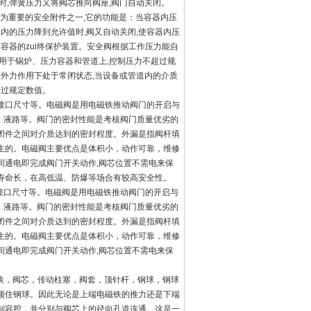
时,弹簧压力又将阀芯推向阀座,阀门自动关闭。
ui为重要的安全附件之一,它的功能是：当容器内压
内的压力降到允许值时,阀又自动关闭,使容器内压
容器的zui终保护装置。安全阀根据工作压力能自
用于锅炉、压力容器和管道上,控制压力不超过规
受外力作用下处于常闭状态,当设备或管道内的介质
超过规定数值。
接口尺寸等。电磁阀是用电磁铁推动阀门的开启与
、液路等。阀门的密封性能是考核阀门质量优劣的
闭件之间对介质达到的密封程度。外漏是指阀杆填
生的。电磁阀主要优点是体积小，动作可靠，维修
间通电即完成阀门开关动作,阀芯位置不需电来保
寿命长，在高低温、防爆等场合有较高安全性。
、接口尺寸等。电磁阀是用电磁铁推动阀门的开启与
、液路等。阀门的密封性能是考核阀门质量优劣的
闭件之间对介质达到的密封程度。外漏是指阀杆填
生的。电磁阀主要优点是体积小，动作可靠，维修
间通电即完成阀门开关动作,阀芯位置不需电来保
磁铁，阀芯，传动柱塞，阀套，顶针杆，钢球，钢球
顶住钢球。因此无论是上端电磁铁的推力还是下端
制容腔，并分别与阀芯上的径向孔道连通。这是一