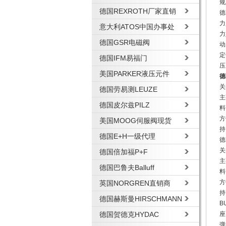
规
德国REXROTH厂家直销
德
力
意大利ATOS中国办事处
力
德国GSR电磁阀
动
定
德国IFM易福门
压
美国PARKER液压元件
德
关
德国劳易测LEUZE
主
德国皮尔兹PILZ
料
方
美国MOOG伺服阀现货
持
德国E+H一级代理
德
关
德国倍加福P+F
主
德国巴鲁夫Balluff
料
方
英国NORGREN直销商
持
德国赫斯曼HIRSCHMANN
B
德国贺德克HYDAC
座
弹