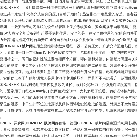
定数值以内，防止发生事故。阀门自动开启,介质从中泄出、减压；当压力回到正常值
国BURKERT手膜片阀是是一种由进口静压开启的自动泄压防护装置,它是压力容器z
超过某一定值时,依靠介质自身的压力自动开启阀门,迅速排出一定数量的介质。当容器
始终低于允许压力的上限,自动防止因超压而可能出现的事故,所以安全阀又被称为压力
启闭，一般安装于封闭系统的设备或管路上保护系统安全。安全阀属于自动阀类,主要
值,对人身安全和设备运行起重要保护作用。安全阀是一种安全保护用阀,它的启闭件
力升高,超过规定值时自动开启,通过向系统外排放介质来防止管道或设备内介质压力
国BURKERT膜片阀
选用主要控制参数为通径、设计公称压力、介质允许温度范围、
闭，通常用于口径在40mm以下的两位式控制中，尤其多用于接通、切断或转换气路
要指标之一。阀门的密封性能主要包括两个方面，即内漏和外漏。内漏是指阀座与关
部位的泄露，中口垫片部位的泄露以及阀体因铸造缺陷造成的泄露。外漏是不允许发
便，价格便宜。选择时需要注意根据工艺要求选择常开或常闭型。电磁阀就是只需瞬
。它的优点在于节约能源尤其是用电池作电源的场合，而且可不考虑温升，从而线圈
国BURKERT膜片阀选用主要控制参数为通径、设计公称压力、介质允许温度范围
闭，通常用于口径在40mm以下的两位式控制中，尤其多用于接通、切断或转换气路
要指标之一。阀门的密封性能主要包括两个方面，即内漏和外漏。内漏是指阀座与关
部位的泄露，中口垫片部位的泄露以及阀体因铸造缺陷造成的泄露。外漏是不允许发
便，价格便宜。选择时需要注意根据工艺要求选择常开或常闭型。电磁阀就是只需瞬
。
URKERT买卖网,
BURKERT膜片阀
好价格，德国BURKERT膜片阀是由湿式阀用电
，复位弹簧等组成。阀芯与阀体为螺纹联接。传动柱塞一端连接电磁铁衔铁，另一端
簧的作用力都使两钢球与顶针杆成连动关系。顶针杆两端与阀芯之间各有一段环形控