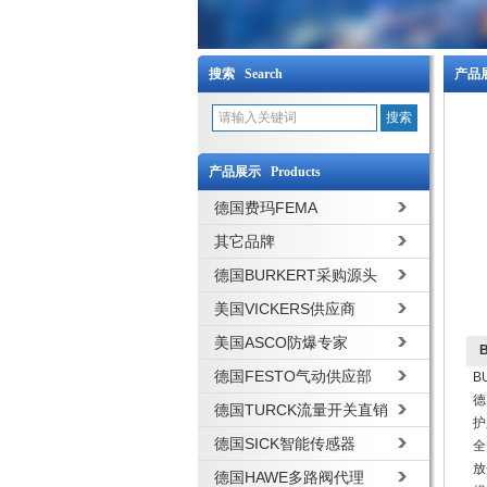
搜索 Search
产品展
产品展示 Products
德国费玛FEMA
其它品牌
德国BURKERT采购源头
美国VICKERS供应商
美国ASCO防爆专家
德国FESTO气动供应部
B
德
德国TURCK流量开关直销
护
德国SICK智能传感器
全
放
德国HAWE多路阀代理