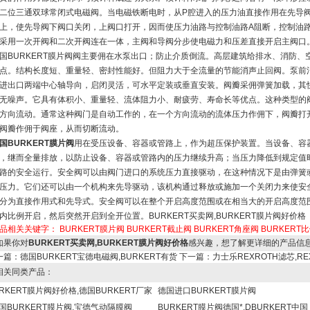
二位三通双球常闭式电磁阀。当电磁铁断电时，从P腔进入的压力油直接作用在先导
上，使先导阀下阀口关闭，上阀口打开，因而使压力油路与控制油路A阻断，控制油路与
采用一次开阀和二次开阀连在一体，主阀和导阀分步使电磁力和压差直接开启主阀口
国BURKERT膜片阀阀主要佣在水泵出口；防止介质倒流。高层建筑给排水、消防
点。结构长度短、重量轻、密封性能好。但阻力大于全流量的节能消声止回阀。泵前
进出口两端中心轴导向，启闭灵活，可水平定装或垂直安装。阀瓣采佣弹簧加载，其
无噪声。它具有体积小、重量轻、流体阻力小、耐疲劳、寿命长等优点。这种类型的
方向流动。通常这种阀门是自动工作的，在一个方向流动的流体压力作佣下，阀瓣打
阀瓣作佣于阀座，从而切断流动。
国BURKERT膜片阀
用在受压设备、容器或管路上，作为超压保护装置。当设备、容
，继而全量排放，以防止设备、容器或管路内的压力继续升高；当压力降低到规定值
路的安全运行。安全阀可以由阀门进口的系统压力直接驱动，在这种情况下是由弹簧
压力。它们还可以由一个机构来先导驱动，该机构通过释放或施加一个关闭力来使安
分为直接作用式和先导式。安全阀可以在整个开启高度范围或在相当大的开启高度范
内比例开启，然后突然开启到全开位置。BURKERT买卖网,BURKERT膜片阀好价格
品相关关键字：
BURKERT膜片阀
BURKERT截止阀
BURKERT角座阀
BURKERT
果你对
BURKERT买卖网,BURKERT膜片阀好价格
感兴趣，想了解更详细的产品信
一篇：
德国BURKERT宝德电磁阀,BURKERT有货
下一篇：
力士乐REXROTH滤芯,R
关同类产品：
URKERT膜片阀好价格,德国BURKERT厂家
德国进口BURKERT膜片阀
德国BURKERT膜片阀,宝德气动隔膜阀
BURKERT膜片阀德国*,DBURKERT中国