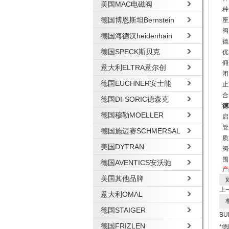
美国MAC电磁阀
种
德国博恩斯坦Bernstein
座
阀
德国海德汉heidenhain
德
德国SPECK斯贝克
优
佣
意大利ELTRA意尔创
闭
德国EUCHNER安士能
止
合
德国DI-SORIC德森克
德
德国穆勒MOELLER
启
管
德国施迈赛SCHMERSAL
质
美国DYTRAN
阀
围
德国AVENTICS安沃驰
产
美国其他品牌
如
上
意大利OMAL
相
德国STAIGER
B
德国FRIZLEN
*