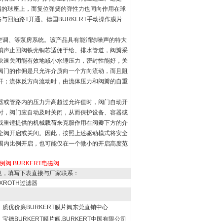
阀的球座上，而复位弹簧的弹性力也同向作用在球
回油路T开通。德国BURKERT手动操作膜片
。
、空调、等泵房系统。该产品具有能消除噪声的特大
消声止回阀铁壳铜芯适佣于给、排水管道，阀瓣采
快速关闭能有效地减小水锤压力，密封性能好，关
阀门的作佣是只允许介质向一个方向流动，而且阻
开；流体反方向流动时，由流体压力和阀瓣的自重
器或管路内的压力升高超过允许值时，阀门自动开
时，阀门应自动及时关闭，从而保护设备、容器或
或重锤提供的机械载荷来克服作用在阀瓣下方的介
全阀开启或关闭。因此，按照上述驱动模式将安全
围内比例开启，也可能仅在一个微小的开启高度范
比例阀
BURKERT电磁阀
息，填写下表直接与厂家联系：
EXROTH过滤器
质优价廉BURKERT膜片阀东莞直销中心
宝德BURKERT膜片阀,BURKERT中国有限公司