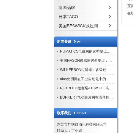
宝德
德国品牌
在线
日本TACO
美国BESWICK减压阀
新闻资讯 New
NUMATICS电磁阀的选型要点与使用注意事项
美国NASON传感器选型要点：精度、量程与接口适配指南
WILKERSON过滤器：多级过滤技术，适配多行业净化需求
atos比例阀在工业自动化中的关键应用
REXROTH柱塞泵A10VSO：高效液压系统的核心组件
BURKERT气动膜片阀在流体控制中的应用
联系我们 Contact
东莞市广联自动化科技有限公司
联系人：丁小姐