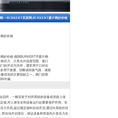
片阀
>>BURKERT买卖网,BURKERT膜片阀好价格
膜片阀好价格
膜片阀好价格 德国BURKERT手膜片阀
公称压力、介质允许温度范围、接口
阀门的开启与关闭，通常用于口径在
其多用于接通、切断或转换气路、液路
质量优劣的主要指标之一。阀门的密
漏和外漏。
能自动启闭，一般安装于封闭系统的设备或管路上保
规定值,对人身安全和设备运行起重要保护作用。安
压力升高,超过规定值时自动开启,通过向系统外排
，即自动开启泄压，保证设备和管道内介质压力在