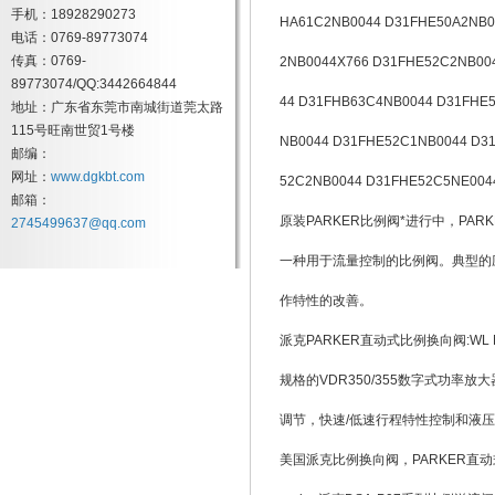
手机：18928290273
HA61C2NB0044 D31FHE50A2NB0
电话：0769-89773074
传真：0769-
2NB0044X766 D31FHE52C2NB00
89773074/QQ:3442664844
44 D31FHB63C4NB0044 D31FHE
地址：广东省东莞市南城街道莞太路
115号旺南世贸1号楼
NB0044 D31FHE52C1NB0044 D3
邮编：
网址：
www.dgkbt.com
52C2NB0044 D31FHE52C5NE004
邮箱：
原装PARKER比例阀*进行中，PAR
2745499637@qq.com
一种用于流量控制的比例阀。典型的
作特性的改善。
派克PARKER直动式比例换向阀:W
规格的VDR350/355数字式功率
调节，快速/低速行程特性控制和液
美国派克比例换向阀，PARKER直动