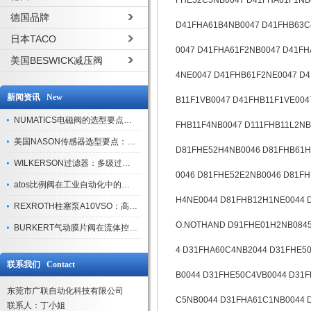
FHE52C5NB0047 D41FHA61F1NB
德国品牌
D41FHA61B4NB0047 D41FHB63C
日本TACO
0047 D41FHA61F2NB0047 D41F
美国BESWICK减压阀
4NE0047 D41FHB61F2NE0047 D
新闻资讯 New
B11F1VB0047 D41FHB11F1VE004
NUMATICS电磁阀的选型要点与使用注意事项
FHB11F4NB0047 D111FHB11L2N
美国NASON传感器选型要点：精度、量程与接口适配指南
D81FHE52H4NB0046 D81FHB61H
WILKERSON过滤器：多级过滤技术，适配多行业净化需求
0046 D81FHE52E2NB0046 D81F
atos比例阀在工业自动化中的关键应用
H4NE0044 D81FHB12H1NE0044 
REXROTH柱塞泵A10VSO：高效液压系统的核心组件
O.NOTHAND D91FHE01H2NB0845
BURKERT气动膜片阀在流体控制中的应用
4 D31FHA60C4NB2044 D31FHE5
联系我们 Contact
B0044 D31FHE50C4VB0044 D31
东莞市广联自动化科技有限公司
C5NB0044 D31FHA61C1NB0044 
联系人：丁小姐