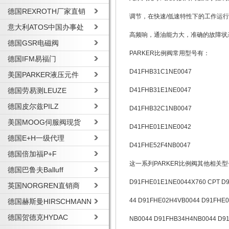
德国REXROTH厂家直销
调节，在快速/低速特性下的工作运
意大利ATOS中国办事处
高频响，通油能力大，准确的故障状
德国GSR电磁阀
PARKER比例阀常用型号有：
德国IFM易福门
D41FHB31C1NE0047
美国PARKER液压元件
德国劳易测LEUZE
D41FHB31E1NE0047
德国皮尔兹PILZ
D41FHB32C1NB0047
美国MOOG伺服阀现货
D41FHE01E1NE0042
德国E+H一级代理
D41FHE52F4NB0047
德国倍加福P+F
这一系列PARKER比例阀其他相关
德国巴鲁夫Balluff
D91FHE01E1NE0044X760 CPT D
英国NORGREN直销商
44 D91FHE02H4VB0044 D91FHE
德国赫斯曼HIRSCHMANN
德国贺德克HYDAC
NB0044 D91FHB34H4NB0044 D9