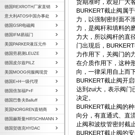
货期准时，欢迎广大
德国REXROTH厂家直销
BURKERT截止阀
意大利ATOS中国办事处
力，以强制密封面不
德国GSR电磁阀
力，是阀杆和填料的
德国IFM易福门
力大，所以阀杆的直
美国PARKER液压元件
门出现后，BURKE
德国劳易测LEUZE
力作用下，关阀门的
在介质作用下，这种形
德国皮尔兹PILZ
向，一律采用自上而
美国MOOG伺服阀现货
BURKERT截止阀
德国E+H一级代理
达到zui大，表示阀
德国倍加福P+F
决定。
德国巴鲁夫Balluff
BURKERT截止阀
英国NORGREN直销商
向分，有直通式、直流
德国赫斯曼HIRSCHMANN
止阀和波纹管密封截
德国贺德克HYDAC
BURKERT截止阀