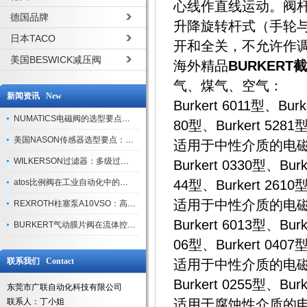
心线作直线运动。阀
德国品牌
升降旋转杆式（手轮
日本TACO
开和全关，不允许作
美国BESWICK减压阀
海外精品
BURKERT
气、煤气、空气：
新闻资讯 New
Burkert 6011型、Burk
NUMATICS电磁阀的选型要点与使用注意事项
80型、Burkert 5281型
美国NASON传感器选型要点：精度、量程与接口适配指南
适用于中性介质的电磁
WILKERSON过滤器：多级过滤技术，适配多行业净化需求
Burkert 0330型、Burk
atos比例阀在工业自动化中的关键应用
44型、Burkert 2610
适用于中性介质的电磁
REXROTH柱塞泵A10VSO：高效液压系统的核心组件
Burkert 6013型、Burk
BURKERT气动膜片阀在流体控制中的应用
06型、Burkert 0407
联系我们 Contact
适用于中性介质的电磁
Burkert 0255型、Bur
东莞市广联自动化科技有限公司
联系人：丁小姐
适用于腐蚀性介质的电