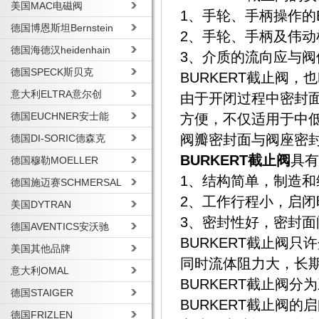
美国MAC电磁阀
1、手轮、手柄操作的
德国博恩斯坦Bernstein
2、手轮、手柄及伟
德国海德汉heidenhain
3、介质的流向应与阀
德国SPECK斯贝克
BURKERT截止阀
意大利ELTRA意尔创
由于开闭过程中密封
德国EUCHNER安士能
方便，不仅适用于中
阀瓣密封面与阀座密
德国DI-SORIC德森克
BURKERT截止阀
具有
德国穆勒MOELLER
1、结构简单，制造和
德国施迈赛SCHMERSAL
2、工作行程小，启闭
美国DYTRAN
3、密封性好，密封
德国AVENTICS安沃驰
BURKERT截止阀
美国其他品牌
同时流体阻力大，长
意大利OMAL
BURKERT截止阀
德国STAIGER
BURKERT截止阀
德国FRIZLEN