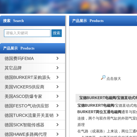
搜索 Search
产品展示 Products
产品展示 Products
德国费玛FEMA
其它品牌
德国BURKERT采购源头
点击放大
美国VICKERS供应商
美国ASCO防爆专家
宝德BURKERT电磁阀/宝德直动式
德国FESTO气动供应部
宝德BURKERT电磁阀
/宝德直动式
BURKERT两位五通电磁阀
通常与双
德国TURCK流量开关直销
连接，两个与双作用气缸的外部气室
德国SICK智能传感器
原理
在气路（或液路）上来说，两位三通
德国HAWE多路阀代理