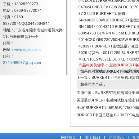
0470C4.01VBREAG1/8RN2-10
手机：18928290273
0470c4.0NBR EA G1/8 24 DC 
电话：0769-89773074
37-37220 BURKERT宝德阀
传真：0769-
SN:40026 0049105BURKERT
89773074/QQ:3442664844
SN:16542 00143410 BURKER
地址：广东省东莞市南城街道莞太路
00054783 G1/4 PN 0-3 bar B
115号旺南世贸1号楼
6014C2.0 GI/8 230V50HZ8W 
邮编：
418397T BURKERT宝德流量计变
网址：
www.dgkbt.com
8626 订货号：00171289 BURKE
邮箱：
MKEN1015 W37LE BURKERT
2745499637@qq.com
产品相关关键字：
宝德BURKERT
如果你对
宝德BURKERT电磁阀/
上一篇：
BURKERT宝得角座阀现货
相关同类产品：
宝德中国，BURKERT电磁阀国外渠
买原装BURKERT电磁阀就找东莞市
全场*BURKERT宝德电磁阀,宝德经销
BURKERT中国总经销,BURKERT电
网站首页
|
关于我们
|
产品展示
|
新