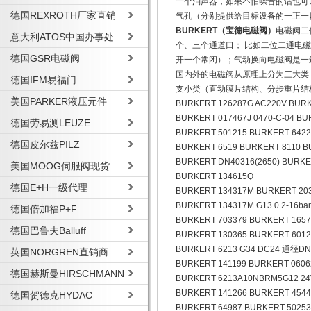
一个消声器，如果不怕噪音的话也可
德国REXROTH厂家直销
气孔（分别提供给目标设备的一正一
BURKERT（宝德电磁阀）
电磁阀二
意大利ATOS中国办事处
个、三个通道口； 比如二位二通电磁
德国GSR电磁阀
开一个常闭）；气动换向电磁阀是一
国内外的电磁阀从原理上分为三大类
德国IFM易福门
支小类（直动膜片结构、分步重片结
美国PARKER液压元件
BURKERT 126287G AC220V BURK
BURKERT 017467J 0470-C-04 BU
德国劳易测LEUZE
BURKERT 501215 BURKERT 6422
德国皮尔兹PILZ
BURKERT 6519 BURKERT 8110 B
BURKERT DN40316(2650) BURKE
美国MOOG伺服阀现货
BURKERT 134615Q
德国E+H一级代理
BURKERT 134317M BURKERT 203
BURKERT 134317M G13 0.2-16ba
德国倍加福P+F
BURKERT 703379 BURKERT 1657
德国巴鲁夫Balluff
BURKERT 130365 BURKERT 6012
BURKERT 6213 G34 DC24 通径DN
英国NORGREN直销商
BURKERT 141199 BURKERT 060
德国赫斯曼HIRSCHMANN
BURKERT 6213A10NBRM5G12 24
BURKERT 141266 BURKERT 45442
德国贺德克HYDAC
BURKERT 64987 BURKERT 50253