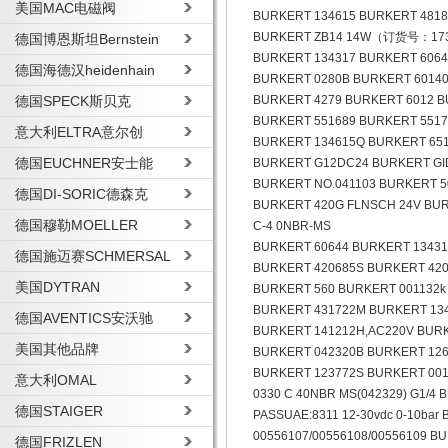
美国MAC电磁阀
BURKERT 134615 BURKERT 4818
BURKERT ZB14 14W（订货号：1734
德国博恩斯坦Bernstein
BURKERT 134317 BURKERT 6064
德国海德汉heidenhain
BURKERT 0280B BURKERT 60140
德国SPECK斯贝克
BURKERT 4279 BURKERT 6012 B
BURKERT 551689 BURKERT 5517
意大利ELTRA意尔创
BURKERT 134615Q BURKERT 6
德国EUCHNER安士能
BURKERT G12DC24 BURKERT GI
BURKERT NO.041103 BURKERT 5
德国DI-SORIC德森克
BURKERT 420G FLNSCH 24V BUR
德国穆勒MOELLER
C-4 0NBR-MS
BURKERT 60644 BURKERT 134317
德国施迈赛SCHMERSAL
BURKERT 420685S BURKERT 420
美国DYTRAN
BURKERT 560 BURKERT 001132k
BURKERT 431722M BURKERT 134
德国AVENTICS安沃驰
BURKERT 141212H,AC220V BURK
美国其他品牌
BURKERT 042320B BURKERT 126
BURKERT 123772S BURKERT 
意大利OMAL
0330 C 40NBR MS(042329) G1
德国STAIGER
PASSUAE:8311 12-30vdc 0-10b
00556107/00556108/0055610
德国FRIZLEN