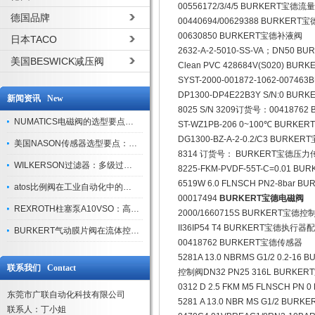
00556172/3/4/5 BURKERT宝德流
德国品牌
00440694/00629388 BURKER
00630850 BURKERT宝德补液阀
日本TACO
2632-A-2-5010-SS-VA；DN50
美国BESWICK减压阀
Clean PVC 428684V(S020) B
SYST-2000-001872-1062-007
DP1300-DP4E22B3Y S/N:0 B
新闻资讯 New
8025 S/N 3209订货号：004187
NUMATICS电磁阀的选型要点与使用注意事项
ST-WZ1PB-206 0~100℃ BUR
DG1300-BZ-A-2-0.2/C3 BUR
美国NASON传感器选型要点：精度、量程与接口适配指南
8314 订货号： BURKERT宝德压
WILKERSON过滤器：多级过滤技术，适配多行业净化需求
8225-FKM-PVDF-55T-C=0.01
6519W 6.0 FLNSCH PN2-8b
atos比例阀在工业自动化中的关键应用
00017494
BURKERT宝德电磁阀
REXROTH柱塞泵A10VSO：高效液压系统的核心组件
2000/1660715S BURKERT宝德
II36IP54 T4 BURKERT宝德执行器
BURKERT气动膜片阀在流体控制中的应用
00418762 BURKERT宝德传感器
5281A 13.0 NBRMS G1/2 0.2-1
联系我们 Contact
控制阀DN32 PN25 316L BURK
0312 D 2.5 FKM M5 FLNSCH P
东莞市广联自动化科技有限公司
5281 A 13.0 NBR MS G1/2 BU
联系人：丁小姐