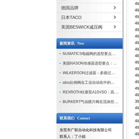
4
德国品牌
4
4
日本TACO
4
美国BESWICK减压阀
4
4
4
新闻资讯 New
4
NUMATICS电磁阀的选型要点与使用注意事项
4
4
美国NASON传感器选型要点：精度、量程与接口适配指南
4
WILKERSON过滤器：多级过滤技术，适配多行业净化需求
4
4
atos比例阀在工业自动化中的关键应用
4
REXROTH柱塞泵A10VSO：高效液压系统的核心组件
4
3
BURKERT气动膜片阀在流体控制中的应用
4
4
联系我们 Contact
4
4
东莞市广联自动化科技有限公司
4
联系人：丁小姐