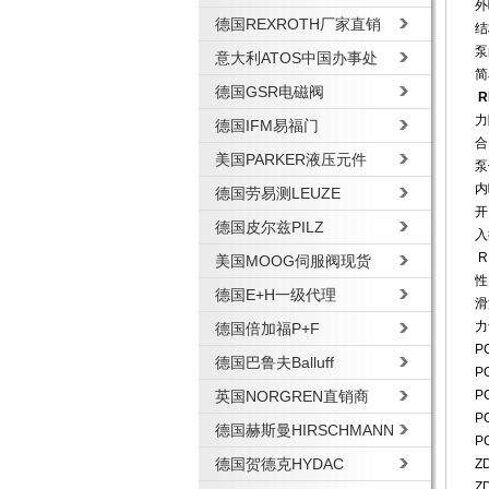
外
德国REXROTH厂家直销
结
泵
意大利ATOS中国办事处
简
德国GSR电磁阀
R
力
德国IFM易福门
合
美国PARKER液压元件
泵
内
德国劳易测LEUZE
开
德国皮尔兹PILZ
入
R
美国MOOG伺服阀现货
性
德国E+H一级代理
滑
力
德国倍加福P+F
P
德国巴鲁夫Balluff
P
英国NORGREN直销商
P
P
德国赫斯曼HIRSCHMANN
P
德国贺德克HYDAC
Z
Z