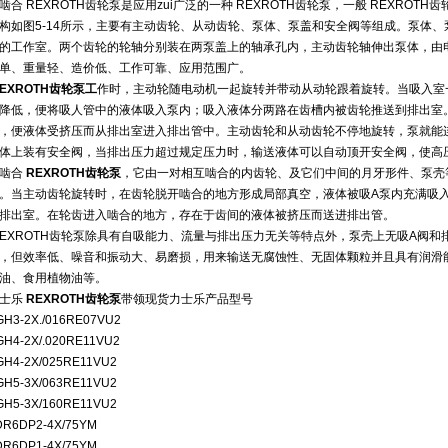
啮合 REXROTH齿轮泵是应用zui广泛的一种 REXROTH齿轮泵，一般 REXROT
构如图5-14所示，主要有主动齿轮、从动齿轮、泵体、泵盖和安全阀等组成。泵体、泵
的工作室。两个齿轮的轮轴分别装在两泵盖上的轴承孔内，主动齿轮轴伸出泵体，由电动
单、重量轻、造价低、工作可靠、应用范围广。
EXROTH齿轮泵工
作时，主动轮随电动机一起旋转并带动从动轮跟着旋转。当吸入室
降低，便将吸人管中的液体吸入泵内；吸入液体分两路在齿槽内被齿轮推送到排出室
，便液体受挤压而从排出室进入排出管中。主动齿轮和从动齿轮不停地旋转，泵就能
体上装有安全阀，当排出压力超过规定压力时，输送液体可以自动顶开安全阀，使高
啮合
REXROTH齿轮泵
，它由一对相互啮合的内齿轮、及它们中间的月牙形件、泵壳
。当主动齿轮旋转时，在齿轮脱开啮合的地方形成局部真空，液体被吸A泵内充满吸
排出室。在轮齿进入啮合的地方，存在于齿间的液体被挤压而送进排出管。
EXROTH齿轮泵除具有自吸能力、流量与排出压力无关等特点外，泵壳上无吸A阀
，但效率低、噪音和振动大、易磨损，用来输送无腐蚀性、无固体颗粒并且具有润滑能
油、食用植物油等。
士乐
REXROTH齿轮泵
带领现货力士乐产品型号
GH3-2X./016RE07VU2
GH4-2X/.020RE11VU2
GH4-2X/025RE11VU2
GH5-3X/063RE11VU2
GH5-3X/160RE11VU2
DR6DP2-4X/75YM
DR6DP1-4X/75YM