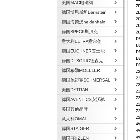
美国MAC电磁阀
Z
德国博恩斯坦Bernstein
Z
Z
德国海德汉heidenhain
Z
德国SPECK斯贝克
Z
D
意大利ELTRA意尔创
D
德国EUCHNER安士能
D
D
德国DI-SORIC德森克
D
德国穆勒MOELLER
Z
Z
德国施迈赛SCHMERSAL
Z2
美国DYTRAN
Z
Z
德国AVENTICS安沃驰
Z
美国其他品牌
Z2
Z2
意大利OMAL
4
德国STAIGER
4
4
德国FRIZLEN