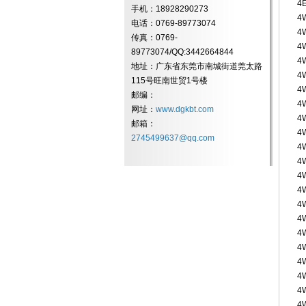
4
手机：18928290273
4
电话：0769-89773074
4
传真：0769-
4
89773074/QQ:3442664844
4
地址：广东省东莞市南城街道莞太路
4
115号旺南世贸1号楼
4
邮编：
4
网址：
www.dgkbt.com
4
邮箱：
4
2745499637@qq.com
4
4
4
4
4
4
4
4
4
4
4
4