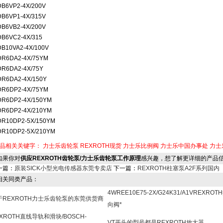
DB6VP2-4X/200V
DB6VP1-4X/315V
DB6VB2-4X/200V
DB6VC2-4X/315
DB10VA2-4X/100V
DR6DA2-4X/75YM
DR6DA2-4X/75Y
DR6DA2-4X/150Y
DR6DP2-4X/75YM
DR6DP2-4X/150YM
DR6DP2-4X/210YM
DR10DP2-5X/150YM
DR10DP2-5X/210YM
品相关关键字：
力士乐齿轮泵
REXROTH现货
力士乐比例阀
力士乐中国办事处
力士
果你对
供应REXROTH齿轮泵/力士乐齿轮泵工作原理
感兴趣，想了解更详细的产品
一篇：
原装SICK小型光电传感器东莞专卖店
下一篇：
REXROTH柱塞泵A2F系列国内
关同类产品：
4WREE10E75-2X/G24K31/A1VREXROT
于REXROTH力士乐齿轮泵的东莞供货商
向阀*
XROTH直线导轨和滑块/BOSCH-
VT开头的型号都是REXROTH放大器