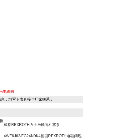
乐电磁阀
信息，填写下表直接与厂家联系：
H换
成都REXROTH力士乐轴向柱塞泵
4WE6J62/EG24N9K4德国REXROTH电磁阀现