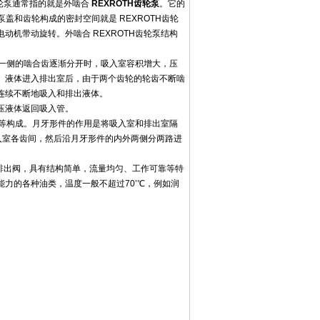
H齿轮泵通常指的就是外啮合
REXROTH齿轮泵
。它的
盖和齿轮构成的密封空间就是 REXROTH齿轮
机带动旋转。外啮合 REXROTH齿轮泵结构
一侧的啮合齿逐渐分开时，吸入室容积增大，压
。液体进入排出室后，由于两个齿轮的轮齿不断啮
连续不断地吸入和排出液体。
压液体返回吸入管。
等构成。月牙形件的作用是将吸入室和排出室隔
入室各齿间，然后沿月牙形件的内外两侧分两路进
和排出阀，具有结构简单，流量均匀、工作可靠等特
力的各种油类，温度一般不超过70’℃，例如润