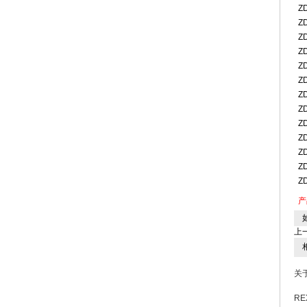
Z
Z
Z
Z
Z
Z
Z
Z
Z
Z
Z
Z
Z
产
如
上
相
关
RE