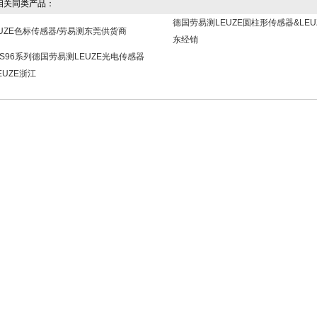
关同类产品：
德国劳易测LEUZE圆柱形传感器&LEU
EUZE色标传感器/劳易测东莞供货商
东经销
DS96系列德国劳易测LEUZE光电传感器
EUZE浙江