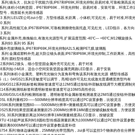
5 系列,镜头大，抗灰尘干扰能力强,IP67和IP69K,环境光抑制,容易对准,可靠检测高
 系列,体积小结构坚固，IP67和IP69K，环境光抑制，容易对准，安装可靠，环境工作温度-25
型号，线形延长光斑传感器
03 系列:LEUZE公司zui小型，方型传感器,长距离，小体积,可见红光，易于对准,环境
50 系列
6 系列:高性能冗余,IP67和IP69K,可靠检测缠绕包装托盘,可见红光，LED指示，各方
13 系列
 系列:金属外壳,推挽输出,有激光光源型号,扩展温度范围:-40℃— +60℃,M12螺旋接头
2 系列93 系列 95 系列
属外壳玻璃镜头,IP67和IP69K,环境光抑制A2LS,检测PET,膜,玻璃瓶
6 系列:金属或塑料外壳,超大防尘镜头表面,IP67和IP69K,环境光抑制,工作距离长，
7 系列 圆柱型传感器
12系列M12接头，细小型坚固金属外壳可见红光，易于对准
18系列短小M18，适合小空间安装坚固金属壳两路LED显示，易于安装
18 系列体积小金属壳、塑料壳光轴分为直角和弯角该系列有激光光源 槽型传感器
S（L）04/GS21系列灵敏度可以调节，亮/暗动作可见红光或激光普通槽宽类型均有
S06/GS12系列纸标签检测标签速度可达12M/S通过按钮/外部触发线调节大槽宽调制
K14系列检测纸标签和透明标签标签速度可达10M/S高性价比
SU06/GSU14系列检测纸标签，透明标签和金属标签检测速度达2M/S通过按钮/外
DSL 8系列量程20——500MM分辨率精度高可以通过PC设置参数，比较灵活
DS96系列测量范围60——5000MM分辨率>测量精度高可以通过PC设置参数，方便
DS25系列结果坚固紧凑测量距25-200MM分辨率1MM通过按键或触发电缆，方便设
DSL 30系列测量距离达30M分辨率1MM测量精度高LCD显示，按键设置
RTU 418超声波系列M18圆柱型传感器测量距离为1000MM可以通过PC软件设置参数温
量距离6000MM可以通过软件设置参数温度补偿
S754 系列:物体边缘检测，25MM的光带范围内，zui多可以监控3个物体的存在分辨