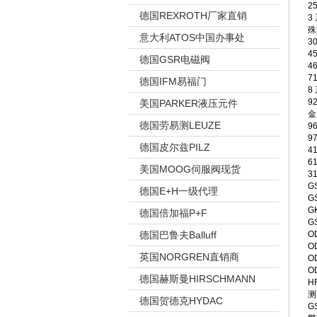
2
德国REXROTH厂家直销
3
殊
意大利ATOS中国办事处
3
4
德国GSR电磁阀
4
7
德国IFM易福门
8
9
美国PARKER液压元件
金
德国劳易测LEUZE
9
9
德国皮尔兹PILZ
4
6
美国MOOG伺服阀现货
3
G
德国E+H一级代理
G
G
德国倍加福P+F
G
德国巴鲁夫Balluff
O
O
英国NORGREN直销商
O
O
德国赫斯曼HIRSCHMANN
H
测
德国贺德克HYDAC
G