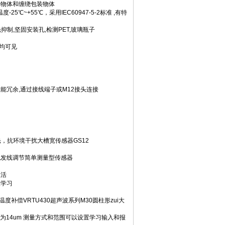
反光物体和缠绕包装物体
℃~+55℃，采用IEC60947-5-2标准 ,有特
光抑制,坚固安装孔,检测PET,玻璃瓶子
向均可见
高性能冗余,通过接线端子或M12接头连接
光，抗环境干扰大槽宽传感器GS12
部触发线调节简单测量型传感器
灵活
置学习
度补偿VRTU430超声波系列M30圆柱形zui大
率为14um 测量方式和范围可以设置学习输入和报