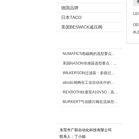
相
德国品牌
L
日本TACO
O
美国BESWICK减压阀
#L
新闻资讯 New
NUMATICS电磁阀的选型要点与使用注意事项
美国NASON传感器选型要点：精度、量程与接口适配指南
WILKERSON过滤器：多级过滤技术，适配多行业净化需求
atos比例阀在工业自动化中的关键应用
REXROTH柱塞泵A10VSO：高效液压系统的核心组件
BURKERT气动膜片阀在流体控制中的应用
联系我们 Contact
东莞市广联自动化科技有限公司
联系人：丁小姐