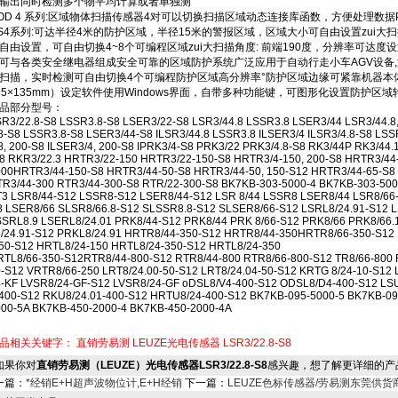
输出同时检测多个物平均计算或者单独测
OD 4 系列:区域物体扫描传感器4对可以切换扫描区域动态连接库函数，方便处理数
S4系列:可达半径4米的防护区域，半径15米的警报区域，区域大小可自由设置zui大扫
自由设置，可自由切换4~8个可编程区域zui大扫描角度: 前端190度，分辨率可达度
可与各类安全继电器组成安全可靠的区域防护系统广泛应用于自动行走小车AGV设备,
扫描，实时检测可自由切换4个可编程防护区域高分辨率°防护区域边缘可紧靠机器本体低耗
55×135mm）设定软件使用Windows界面，自带多种功能键，可图形化设置防护区域
品部分型号：
R3/22.8-S8 LSSR3.8-S8 LSER3/22-S8 LSR3/44.8 LSSR3.8 LSER3/44 LSR3/44.8,
8-S8 LSSR3.8-S8 LSER3/44-S8 ILSR3/44.8 LSSR3.8 ILSER3/4 ILSR3/4.8-S8 LSS
8, 200-S8 ILSER3/4, 200-S8 IPRK3/4-S8 PRK3/22 PRK3/4.8-S8 RK3/44P RK3/44
8 RKR3/22.3 HRTR3/22-150 HRTR3/22-150-S8 HRTR3/4-150, 200-S8 HRTR3/44
000HRTR3/44-150-S8 HRTR3/44-50-S8 HRTR3/44-50, 150-S12 HRTR3/44-65-S8
R3/44-300 RTR3/44-300-S8 RTR/22-300-S8 BK7KB-303-5000-4 BK7KB-303-500
T3 LSR8/44-S12 LSSR8-S12 LSER8/44-S12 LSR 8/44 LSSR8 LSER8/44 LSR8/66
 LSER8/66 SLSR8/66.8-S12 SLSSR8.8-S12 SLSER8/66-S12 LSRL8/24.91-S12 L
SRL8.9 LSERL8/24.01 PRK8/44-S12 PRK8/44 PRK 8/66-S12 PRK8/66 PRK8/66.
/24.91-S12 PRKL8/24.91 HRTR8/44-350-S12 HRTR8/44-350HRTR8/66-350-S12 
50-S12 HRTL8/24-150 HRTL8/24-350-S12 HRTL8/24-350
TL8/66-350-S12RTR8/44-800-S12 RTR8/44-800 RTR8/66-800-S12 TR8/66-800 
-S12 VRTR8/66-250 LRT8/24.00-50-S12 LRT8/24.04-50-S12 KRTG 8/24-10-S12
4-KF LVSR8/24-GF-S12 LVSR8/24-GF oDSL8/V4-400-S12 ODSL8/D4-400-S12 LS
400-S12 RKU8/24.01-400-S12 HRTU8/24-400-S12 BK7KB-095-5000-5 BK7KB-09
000-5A BK7KB-450-2000-4 BK7KB-450-2000-4A
品相关关键字：
直销劳易测
LEUZE光电传感器
LSR3/22.8-S8
果你对
直销劳易测（LEUZE）光电传感器LSR3/22.8-S8
感兴趣，想了解更详细的产
一篇：
*经销E+H超声波物位计,E+H经销
下一篇：
LEUZE色标传感器/劳易测东莞供货