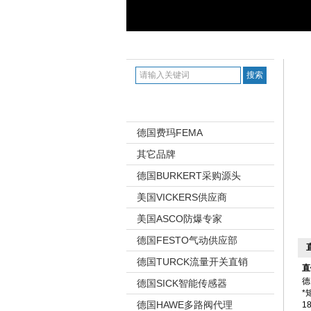
搜索 Search
产品展
产品展示 Products
德国费玛FEMA
其它品牌
德国BURKERT采购源头
美国VICKERS供应商
美国ASCO防爆专家
德国FESTO气动供应部
德国TURCK流量开关直销
直
德
德国SICK智能传感器
*
德国HAWE多路阀代理
1