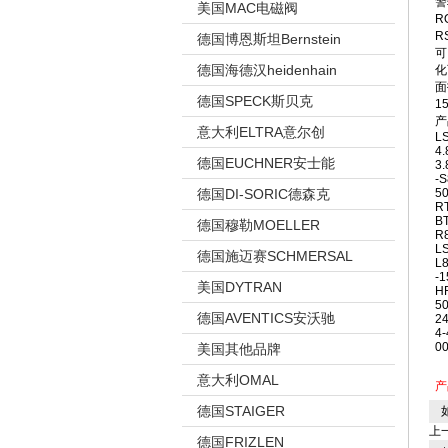
警
美国MAC电磁阀
R
R
德国博恩斯坦Bernstein
可
德国海德汉heidenhain
化
面
德国SPECK斯贝克
1
产
意大利ELTRA意尔创
LS
4.
德国EUCHNER安士能
3.
-S
德国DI-SORIC德森克
5
RT
B
德国穆勒MOELLER
R8
LS
德国施迈赛SCHMERSAL
L8
-1
美国DYTRAN
HR
50
德国AVENTICS安沃驰
2
4-
0
美国其他品牌
意大利OMAL
产
德国STAIGER
如
上
德国FRIZLEN