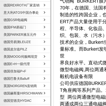
气动阀 BURKERT膜
德国REXROTH厂家直销
70年，在德国、法国
意大利ATOS中国办事处
制造的性跨国企业，也
德国GSR电磁阀
ERT产品大量使用于
德国IFM易福门
程、半导体、化妆品
美国PARKER液压元件
织、包装、水（污水
技术的企业，Burke
德国劳易测LEUZE
量标准。而Burkert
德国皮尔兹PILZ
世
美国MOOG伺服阀现货
界良好水平。直动式微型
德国E+H一级代理
微型电磁阀,两位两通
德国倍加福P+F
毅机电设备有限
德国巴鲁夫Balluff
公司供应德国BURKER
英国NORGREN直销商
T角座阀等系列产品。1. 
德国赫斯曼HIRSCHMANN
型 两位两通微型电磁
德国贺德克HYDAC
两通或两位三通电磁阀0