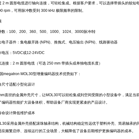
过 2 m 圆形电缆进行轴向连接，可轻松集成。根据客户要求，可以选择带插头的较
00 rpm，可用脉冲数受到 300 kHz 极限频率的限制。
项
数：100、200、360、500、1000、1024、3000脉冲/转
出电子器件：集电极开路 (NPN)、推挽式、电压输出 (NPN)、线路驱动器
电压：5VDC或12-24VDC
气连接：2 m 圆形电缆（可选 250 mm 带插头或单独电缆长度）
国megatron MOL30型增量编码器技术优势如下：
凑尺寸适配小型化设计
0mm直径的金属外壳尺寸，让MOL30可以轻松集成到空间受限的小型设备中，满足
了编码器性能扩大设备体积，帮助设备厂商实现更紧凑的产品设计。
寿命设计降低维护成本
OL30采用金属外壳搭配滚珠轴承结构，机械结构稳定性远优于塑料外壳、简易轴承的
适应频繁启停、连续运行的工业场景，大幅降低了设备后期维护更换编码器的成本。