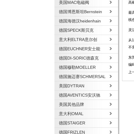
美国MAC电磁阀
高
德国博恩斯坦Bernstein
最
线
德国海德汉heidenhain
德国SPECK斯贝克
灵
意大利ELTRA意尔创
从
不
德国EUCHNER安士能
东
德国DI-SORIC德森克
编
德国穆勒MOELLER
上
德国施迈赛SCHMERSAL
美国DYTRAN
德国AVENTICS安沃驰
美国其他品牌
意大利OMAL
德国STAIGER
德国FRIZLEN