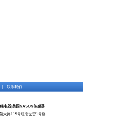
|
联系我们
L继电器
|
美国NASON传感器
城街道莞太路115号旺南世贸1号楼