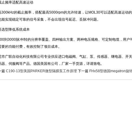
截止频率适配高速运动
高300kHz的截止频率，搭配最高5000rpm的允许转速，让MOL30可以适配高速
也能实现稳定可靠的信号采集，不会出现信号延迟、丢脉冲问题。
活选型降低系统成本
100到3000脉冲/转的分辨率覆盖、四种输出方案、两种电压规格、可定制电缆，用
需要的功能付费，有效控制了项目成本。
莞市广联自动化科技有限公司专业供应进口电磁阀、气缸、泵、传感器、继电器、开
码器、伺服阀等产品。德国美国有公司，厂家一手货源，详请致电。
一篇
C190-13型美国PARKER微型隔膜泵工作原理
下一篇
FHx58型德国megatro