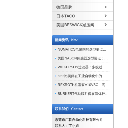
德国品牌
日本TACO
美国BESWICK减压阀
新闻资讯 New
NUMATICS电磁阀的选型要点与使用注意事项
美国NASON传感器选型要点：精度、量程与接口适配指南
WILKERSON过滤器：多级过滤技术，适配多行业净化需求
atos比例阀在工业自动化中的关键应用
REXROTH柱塞泵A10VSO：高效液压系统的核心组件
BURKERT气动膜片阀在流体控制中的应用
联系我们 Contact
东莞市广联自动化科技有限公司
联系人：丁小姐