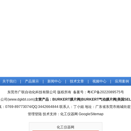
关于我们
|
产品展示
|
新闻中心
|
技术文章
|
视频中心
|
应用案例
东莞市广联自动化科技有限公司 版权所有
备案号：粤ICP备2022089575号
www.dgkbt.com)
主营产品：
BURKERT膜片阀
|
BURKERT气动膜片阀
|
美国SE
 传真：0769-89773074/QQ:3442664844 联系人：丁小姐 地址：广东省东莞市南
管理登陆
技术支持：化工仪器网
GoogleSitemap
化工仪器网