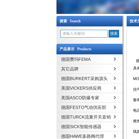
搜索 Search
技术文
产品展示 Products
德国费玛FEMA
德
具
其它品牌
德国BURKERT采购源头
M
美国VICKERS供应商
信
美国ASCO防爆专家
集
德国FESTO气动供应部
电
德国TURCK流量开关直销
推
德国SICK智能传感器
线
德国HAWE多路阀代理