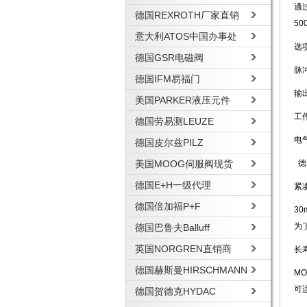
通
德国REXROTH厂家直销
50
意大利ATOS中国办事处
选
德国GSR电磁阀
脉冲
德国IFM易福门
输
美国PARKER液压元件
工作
德国劳易测LEUZE
电
德国皮尔兹PILZ
美国MOOG伺服阀现货
德
德国E+H一级代理
紧
德国倍加福P+F
3
为
德国巴鲁夫Balluff
英国NORGREN直销商
长
德国赫斯曼HIRSCHMANN
M
可
德国贺德克HYDAC