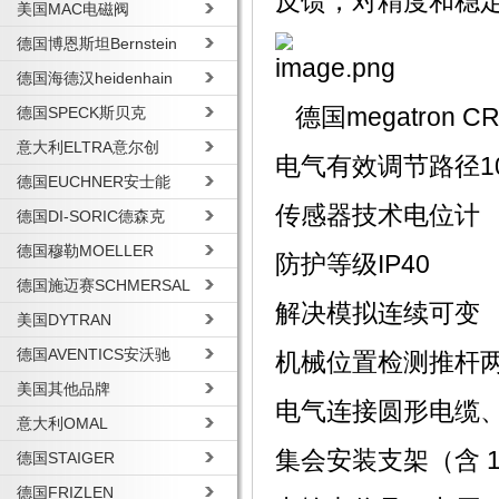
反馈，对精度和稳
美国MAC电磁阀
德国博恩斯坦Bernstein
德国海德汉heidenhain
德国SPECK斯贝克
德国megatron
意大利ELTRA意尔创
电气有效调节路径
1
德国EUCHNER安士能
传感器技术
电位计
德国DI-SORIC德森克
德国穆勒MOELLER
防护等级
IP40
德国施迈赛SCHMERSAL
解决
模拟连续可变
美国DYTRAN
德国AVENTICS安沃驰
机械位置检测
推杆
美国其他品牌
电气连接
圆形电缆
意大利OMAL
集会
安装支架（含 1
德国STAIGER
德国FRIZLEN