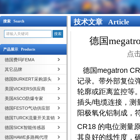
技术文章 Article
搜索 Search
德国mega
产品展示 Products
点击
德国费玛FEMA
德国megatron
其它品牌
德国BURKERT采购源头
记录。带外部复位
美国VICKERS供应商
轮廓或距离监控等
美国ASCO防爆专家
插头/电缆连接，测量
德国FESTO气动供应部
阳极氧化铝制成，符
德国TURCK流量开关直销
CR18 的电位测
德国SICK智能传感器
其良好的线性度，
德国HAWE多路阀代理