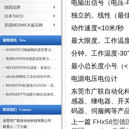
电输出信号
（电压-
德国品牌
独立的。线性（最
日本TACO
美国BESWICK减压阀
动作速度
<10米/秒
最大限度。工作温
新闻资讯 New
NUMATICS电磁阀的选型要点与使用注意事项
分钟。工作温度
-3
美国NASON传感器选型要点：精度、量程与接口适配指南
最小总长度
小号（< 
WILKERSON过滤器：多级过滤技术，适配多行业净化需求
atos比例阀在工业自动化中的关键应用
电源电压
电位计
REXROTH柱塞泵A10VSO：高效液压系统的核心组件
东莞市广联自动化
BURKERT气动膜片阀在流体控制中的应用
感器、继电器、开
码器、伺服阀等产
联系我们 Contact
上一篇
FHx58型德
东莞市广联自动化科技有限公司
联系人：丁小姐