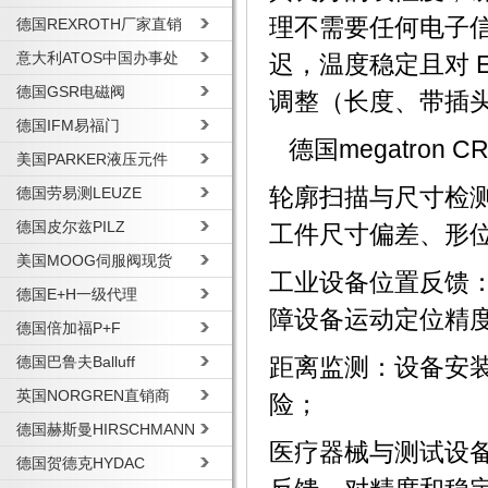
理不需要任何电子
德国REXROTH厂家直销
意大利ATOS中国办事处
迟，温度稳定且对 
德国GSR电磁阀
调整（长度、带插
德国IFM易福门
德国megatron
美国PARKER液压元件
德国劳易测LEUZE
轮廓扫描与尺寸检
德国皮尔兹PILZ
工件尺寸偏差、形
美国MOOG伺服阀现货
工业设备位置反馈
德国E+H一级代理
障设备运动定位精
德国倍加福P+F
德国巴鲁夫Balluff
距离监测：设备安
英国NORGREN直销商
险；
德国赫斯曼HIRSCHMANN
医疗器械与测试设
德国贺德克HYDAC